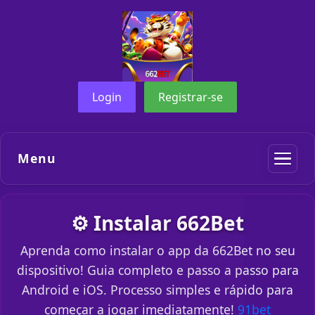
Login
Registrar-se
Menu
⚙️ Instalar 662Bet
Aprenda como instalar o app da 662Bet no seu
dispositivo! Guia completo e passo a passo para
Android e iOS. Processo simples e rápido para
começar a jogar imediatamente!
91bet