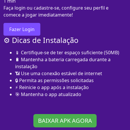
1 min
Faça login ou cadastre-se, configure seu perfil e
comece a jogar imediatamente!
Fazer Login
⚙️ Dicas de Instalação
📱 Certifique-se de ter espaço suficiente (50MB)
🔋 Mantenha a bateria carregada durante a
instalação
📶 Use uma conexão estável de internet
🔒 Permita as permissões solicitadas
⚡ Reinicie o app após a instalação
🎯 Mantenha o app atualizado
BAIXAR APK AGORA