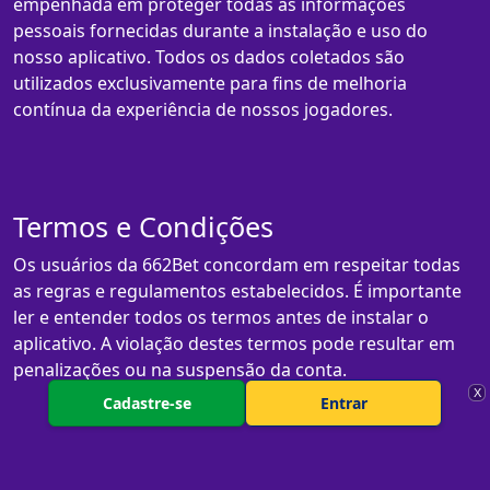
empenhada em proteger todas as informações
pessoais fornecidas durante a instalação e uso do
nosso aplicativo. Todos os dados coletados são
utilizados exclusivamente para fins de melhoria
contínua da experiência de nossos jogadores.
Termos e Condições
Os usuários da 662Bet concordam em respeitar todas
as regras e regulamentos estabelecidos. É importante
ler e entender todos os termos antes de instalar o
aplicativo. A violação destes termos pode resultar em
penalizações ou na suspensão da conta.
X
Cadastre-se
Entrar