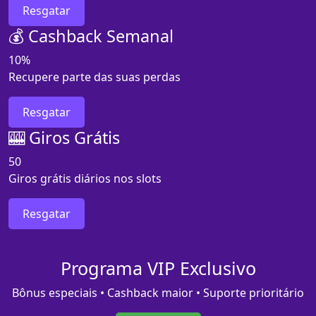
Resgatar
💰 Cashback Semanal
10%
Recupere parte das suas perdas
Resgatar
🎰 Giros Grátis
50
Giros grátis diários nos slots
Resgatar
Programa VIP Exclusivo
Bônus especiais • Cashback maior • Suporte prioritário