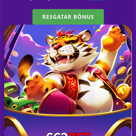
RESGATAR BÔNUS