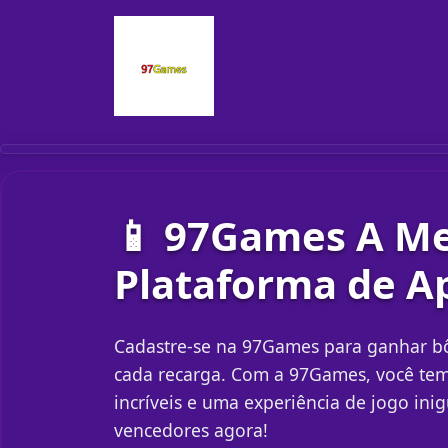
📱 97Games A Me
Plataforma de A
Cadastre-se na 97Games para ganhar b
cada recarga. Com a 97Games, você te
incríveis e uma experiência de jogo inig
vencedores agora!