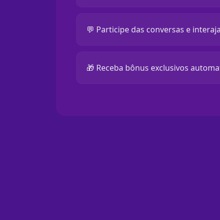
💬 Participe das conversas e interaj
🎁 Receba bônus exclusivos autom