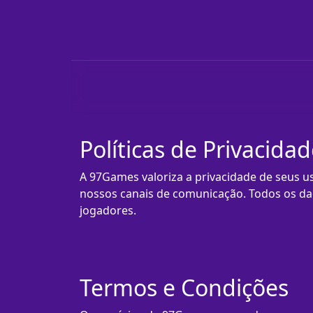
Políticas de Privacida
A 97Games valoriza a privacidade de seus 
nossos canais de comunicação. Todos os dad
jogadores.
Termos e Condições