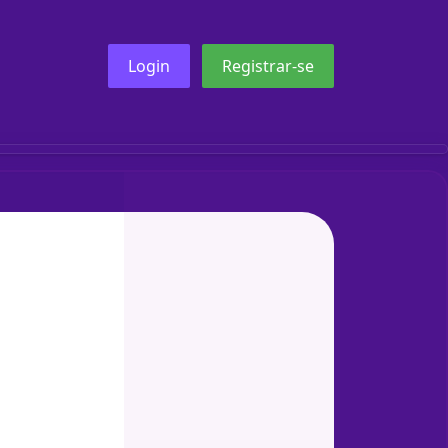
Login
Registrar-se