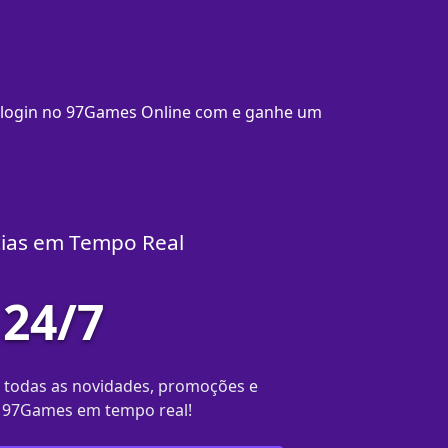
a login no 97Games Online com e ganhe um
cias em Tempo Real
24/7
e todas as novidades, promoções e
 97Games em tempo real!