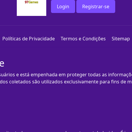
Login
Registrar-se
Políticas de Privacidade
Termos e Condições
Sitemap
de
usuários e está empenhada em proteger todas as informaçõ
os coletados são utilizados exclusivamente para fins de m