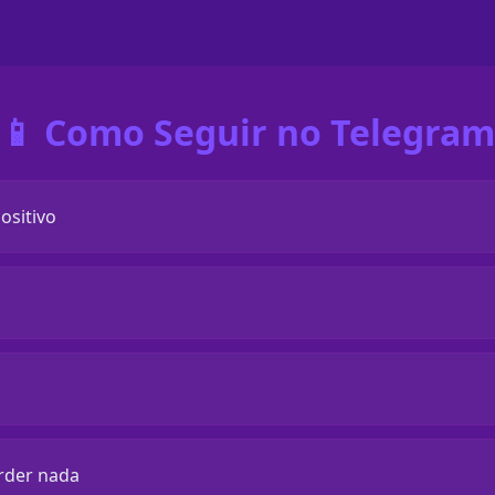
📱 Como Seguir no Telegram
ositivo
erder nada