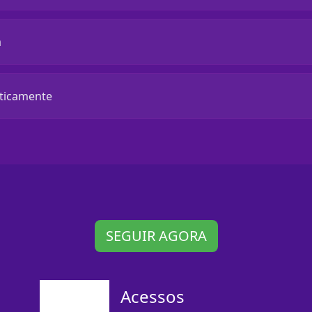
a
aticamente
SEGUIR AGORA
Acessos