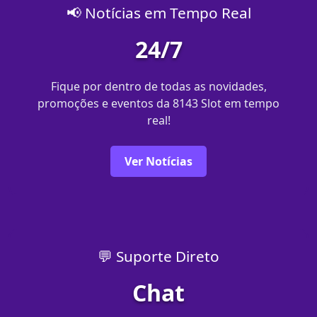
📢 Notícias em Tempo Real
24/7
Fique por dentro de todas as novidades,
promoções e eventos da 8143 Slot em tempo
real!
Ver Notícias
💬 Suporte Direto
Chat