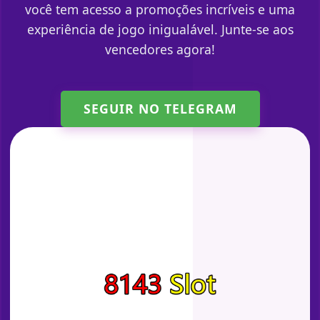
você tem acesso a promoções incríveis e uma
experiência de jogo inigualável. Junte-se aos
vencedores agora!
SEGUIR NO TELEGRAM