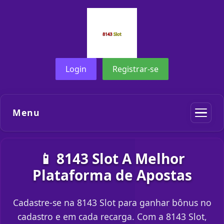
Login
Registrar-se
Menu
📱 8143 Slot A Melhor
Plataforma de Apostas
Cadastre-se na 8143 Slot para ganhar bônus no
cadastro e em cada recarga. Com a 8143 Slot,