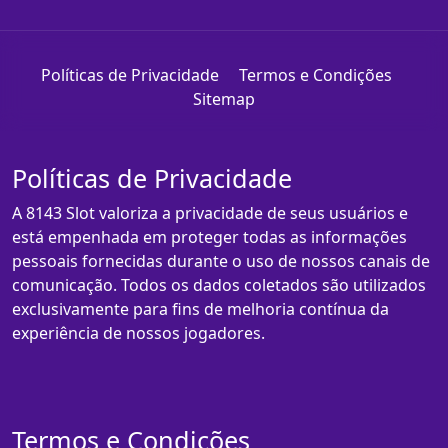
Políticas de Privacidade
Termos e Condições
Sitemap
Políticas de Privacidade
A 8143 Slot valoriza a privacidade de seus usuários e
está empenhada em proteger todas as informações
pessoais fornecidas durante o uso de nossos canais de
comunicação. Todos os dados coletados são utilizados
exclusivamente para fins de melhoria contínua da
experiência de nossos jogadores.
Termos e Condições