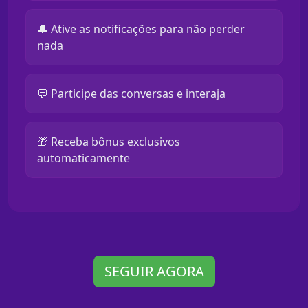
🔔 Ative as notificações para não perder
nada
💬 Participe das conversas e interaja
🎁 Receba bônus exclusivos
automaticamente
SEGUIR AGORA