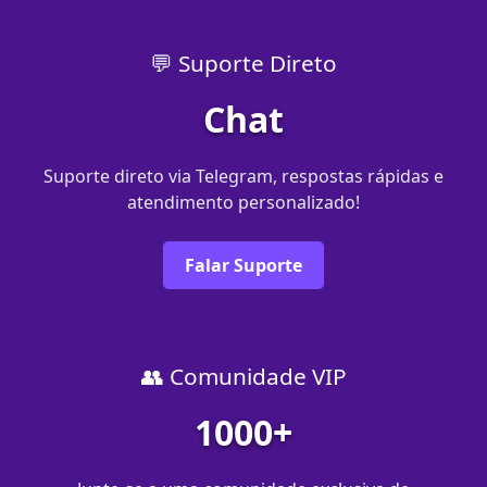
💬 Suporte Direto
Chat
Suporte direto via Telegram, respostas rápidas e
atendimento personalizado!
Falar Suporte
👥 Comunidade VIP
1000+