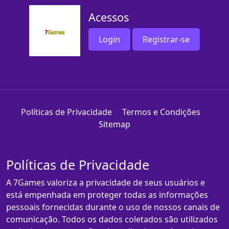
Acessos
Login
Registrar-se
Políticas de Privacidade
Termos e Condições
Sitemap
Políticas de Privacidade
A 7Games valoriza a privacidade de seus usuários e
está empenhada em proteger todas as informações
pessoais fornecidas durante o uso de nossos canais de
comunicação. Todos os dados coletados são utilizados