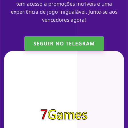
tem acesso a promoções incríveis e uma
experiência de jogo inigualável. Junte-se aos
vencedores agora!
SEGUIR NO TELEGRAM