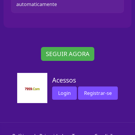
automaticamente
SEGUIR AGORA
Acessos
Login
Registrar-se