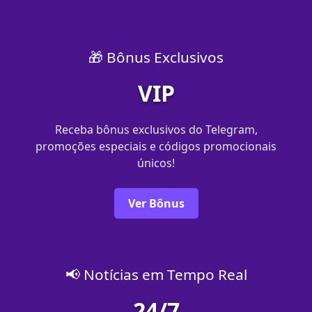
🎁 Bônus Exclusivos
VIP
Receba bônus exclusivos do Telegram,
promoções especiais e códigos promocionais
únicos!
Ver Bônus
📢 Notícias em Tempo Real
24/7