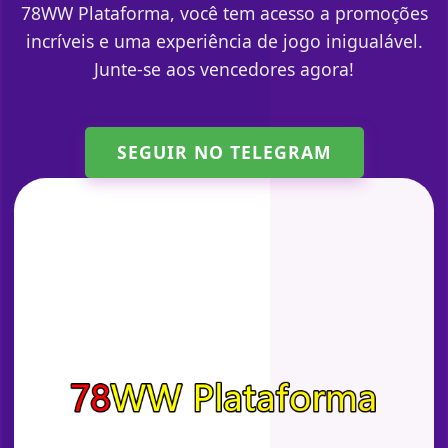
78WW Plataforma, você tem acesso a promoções
incríveis e uma experiência de jogo inigualável.
Junte-se aos vencedores agora!
SEGUIR NO TELEGRAM