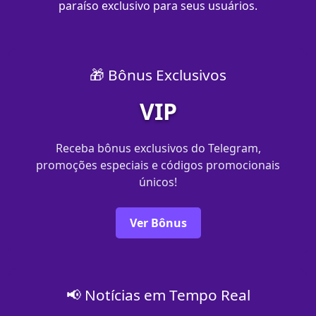
paraíso exclusivo para seus usuários.
🎁 Bônus Exclusivos
VIP
Receba bônus exclusivos do Telegram,
promoções especiais e códigos promocionais
únicos!
Ver Bônus
📢 Notícias em Tempo Real