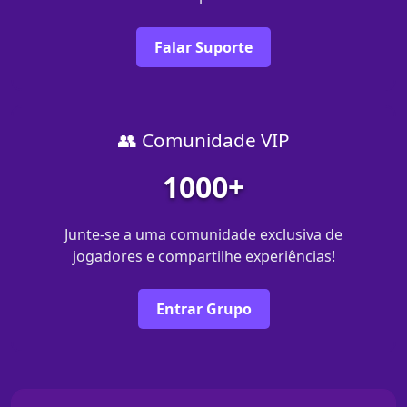
Falar Suporte
👥 Comunidade VIP
1000+
Junte-se a uma comunidade exclusiva de
jogadores e compartilhe experiências!
Entrar Grupo