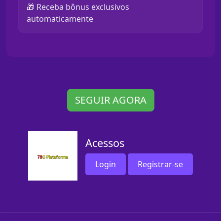
🎁 Receba bônus exclusivos
automaticamente
SEGUIR AGORA
Acessos
Login
Registrar-se