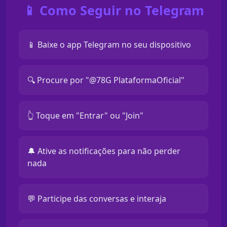
📱 Como Seguir no Telegram
📱 Baixe o app Telegram no seu dispositivo
🔍 Procure por "@78G PlataformaOficial"
👆 Toque em "Entrar" ou "Join"
🔔 Ative as notificações para não perder
nada
💬 Participe das conversas e interaja