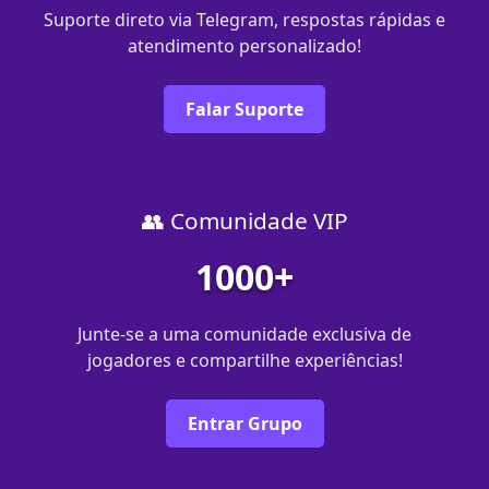
Suporte direto via Telegram, respostas rápidas e
atendimento personalizado!
Falar Suporte
👥 Comunidade VIP
1000+
Junte-se a uma comunidade exclusiva de
jogadores e compartilhe experiências!
Entrar Grupo