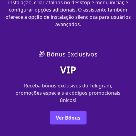
instalação, criar atalhos no desktop e menu iniciar, e
configurar opções adicionais. O assistente também
oferece a opção de instalação silenciosa para usuários
avançados.
🎁 Bônus Exclusivos
VIP
Receba bônus exclusivos do Telegram,
promoções especiais e códigos promocionais
únicos!
Ver Bônus