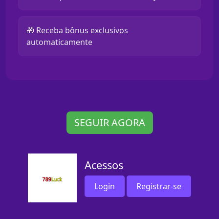
🎁 Receba bônus exclusivos
automaticamente
SEGUIR AGORA
Acessos
Login
Registrar-se