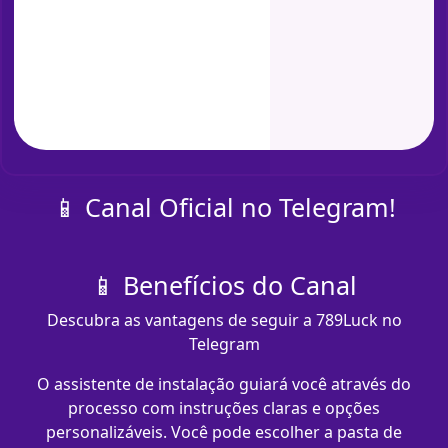
📱 Canal Oficial no Telegram!
📱 Benefícios do Canal
Descubra as vantagens de seguir a 789Luck no
Telegram
O assistente de instalação guiará você através do
processo com instruções claras e opções
personalizáveis. Você pode escolher a pasta de