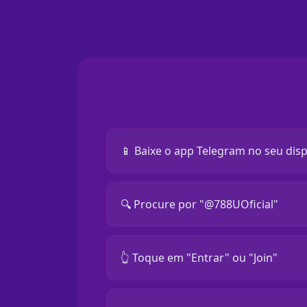
📱 Baixe o app Telegram no seu disp
🔍 Procure por "@788UOficial"
👆 Toque em "Entrar" ou "Join"