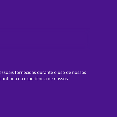
essoais fornecidas durante o uso de nossos
 contínua da experiência de nossos