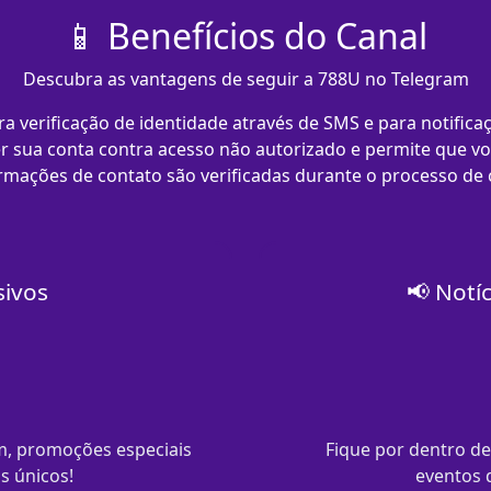
📱 Benefícios do Canal
Descubra as vantagens de seguir a 788U no Telegram
ara verificação de identidade através de SMS e para notific
er sua conta contra acesso não autorizado e permite que vo
rmações de contato são verificadas durante o processo de 
sivos
📢 Notí
m, promoções especiais
Fique por dentro d
s únicos!
eventos 