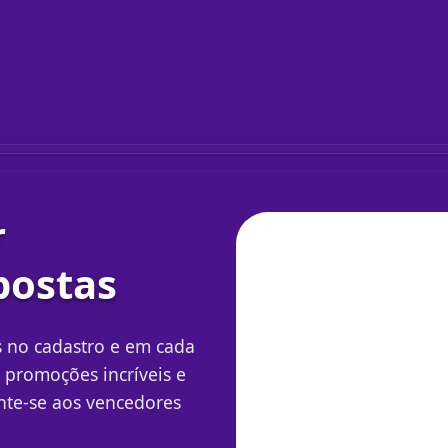
r
postas
 no cadastro e em cada
 promoções incríveis e
unte-se aos vencedores