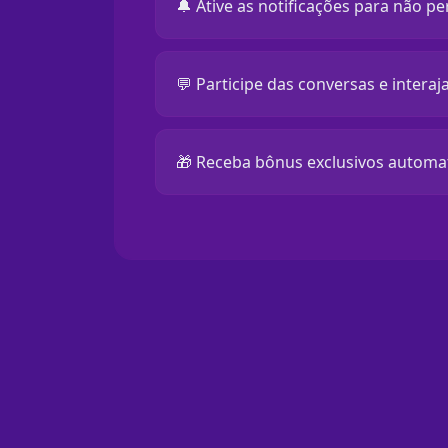
🔔 Ative as notificações para não p
💬 Participe das conversas e interaj
🎁 Receba bônus exclusivos autom