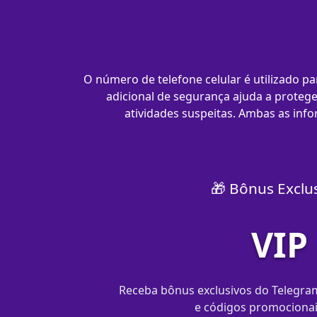
O número de telefone celular é utilizado p
adicional de segurança ajuda a proteg
atividades suspeitas. Ambas as info
🎁 Bônus Exclu
VIP
Receba bônus exclusivos do Telegra
e códigos promocionai