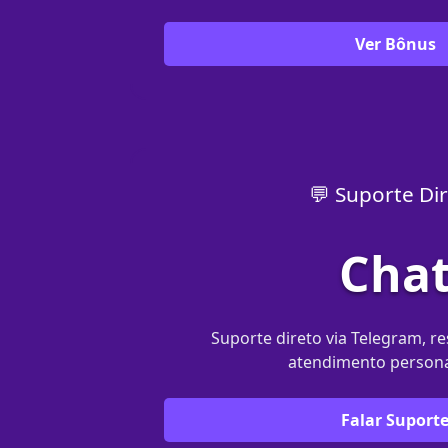
Ver Bônus
💬 Suporte Di
Cha
Suporte direto via Telegram, r
atendimento persona
Falar Suport