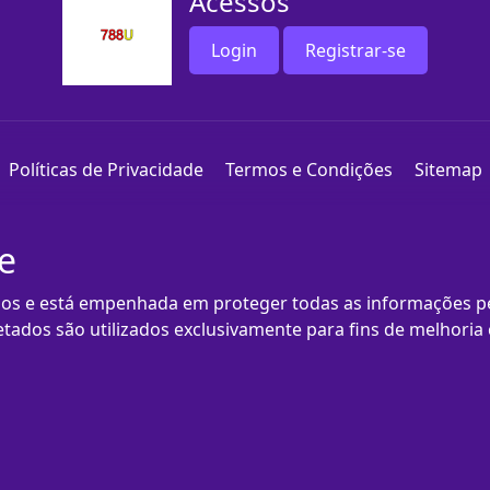
Acessos
Login
Registrar-se
Políticas de Privacidade
Termos e Condições
Sitemap
de
rios e está empenhada em proteger todas as informações p
tados são utilizados exclusivamente para fins de melhoria