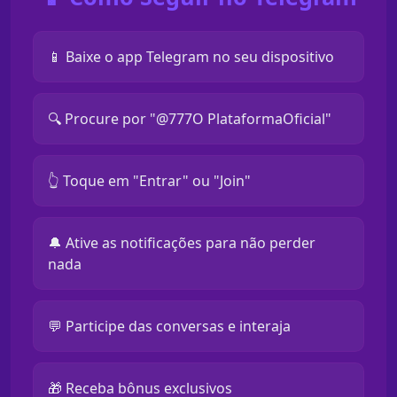
📱 Baixe o app Telegram no seu dispositivo
🔍 Procure por "@777O PlataformaOficial"
👆 Toque em "Entrar" ou "Join"
🔔 Ative as notificações para não perder
nada
💬 Participe das conversas e interaja
🎁 Receba bônus exclusivos