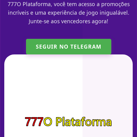
777O Plataforma, você tem acesso a promoções
incríveis e uma experiência de jogo inigualável.
Junte-se aos vencedores agora!
SEGUIR NO TELEGRAM