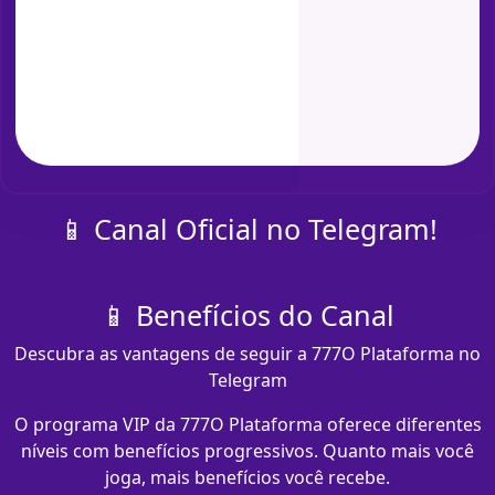
📱 Canal Oficial no Telegram!
📱 Benefícios do Canal
Descubra as vantagens de seguir a 777O Plataforma no
Telegram
O programa VIP da 777O Plataforma oferece diferentes
níveis com benefícios progressivos. Quanto mais você
joga, mais benefícios você recebe.