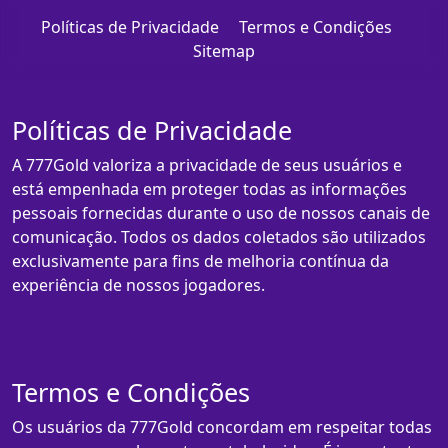
Políticas de Privacidade
Termos e Condições
Sitemap
Políticas de Privacidade
A 777Gold valoriza a privacidade de seus usuários e
está empenhada em proteger todas as informações
pessoais fornecidas durante o uso de nossos canais de
comunicação. Todos os dados coletados são utilizados
exclusivamente para fins de melhoria contínua da
experiência de nossos jogadores.
Termos e Condições
Os usuários da 777Gold concordam em respeitar todas