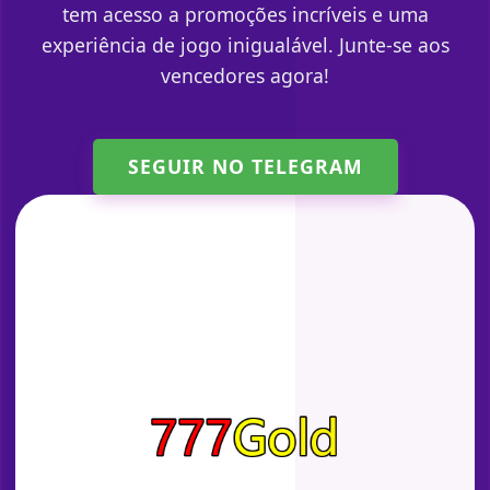
tem acesso a promoções incríveis e uma
experiência de jogo inigualável. Junte-se aos
vencedores agora!
SEGUIR NO TELEGRAM