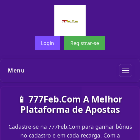
Login
Registrar-se
Menu
📱 777Feb.Com A Melhor
Plataforma de Apostas
Cadastre-se na 777Feb.Com para ganhar bônus
no cadastro e em cada recarga. Com a