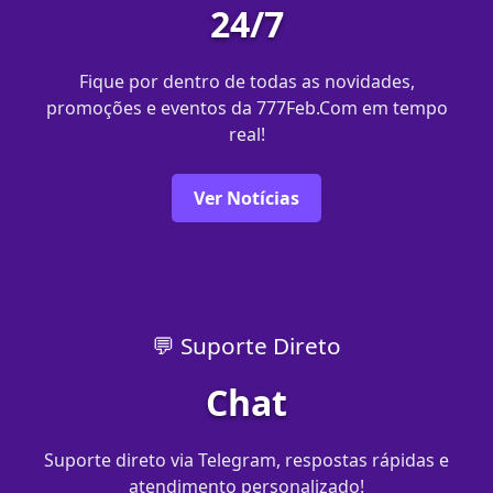
24/7
Fique por dentro de todas as novidades,
promoções e eventos da 777Feb.Com em tempo
real!
Ver Notícias
💬 Suporte Direto
Chat
Suporte direto via Telegram, respostas rápidas e
atendimento personalizado!