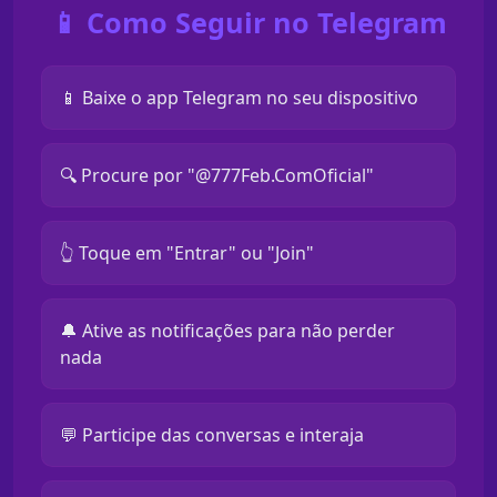
📱 Como Seguir no Telegram
📱 Baixe o app Telegram no seu dispositivo
🔍 Procure por "@777Feb.ComOficial"
👆 Toque em "Entrar" ou "Join"
🔔 Ative as notificações para não perder
nada
💬 Participe das conversas e interaja