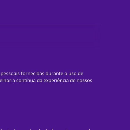
 pessoais fornecidas durante o uso de
elhoria contínua da experiência de nossos