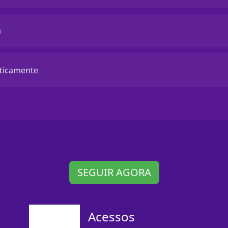
a
aticamente
SEGUIR AGORA
Acessos