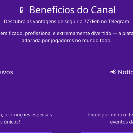
📱 Benefícios do Canal
Descubra as vantagens de seguir a 777Feb no Telegram
rsificado, profissional e extremamente divertido — a plata
adorada por jogadores no mundo todo.
sivos
📢 Notí
m, promoções especiais
Fique por dentro d
s únicos!
eventos d