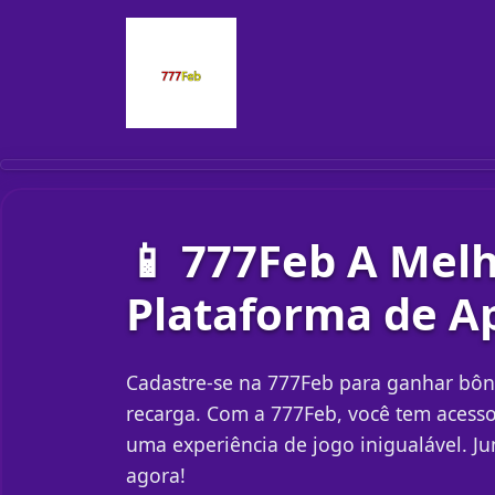
📱 777Feb A Mel
Plataforma de A
Cadastre-se na 777Feb para ganhar bôn
recarga. Com a 777Feb, você tem acesso
uma experiência de jogo inigualável. J
agora!