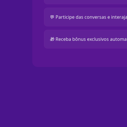
💬 Participe das conversas e interaj
🎁 Receba bônus exclusivos autom