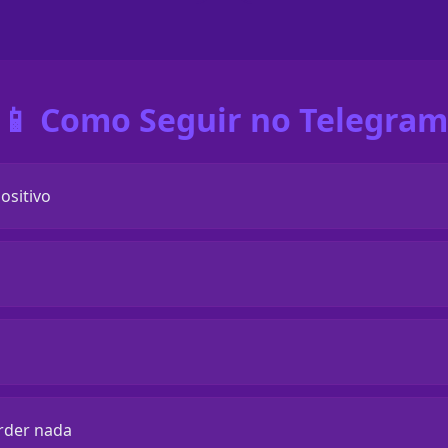
📱 Como Seguir no Telegram
ositivo
erder nada