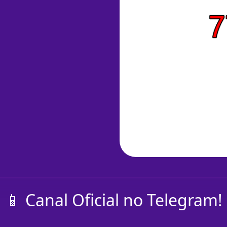
📱 Canal Oficial no Telegram!