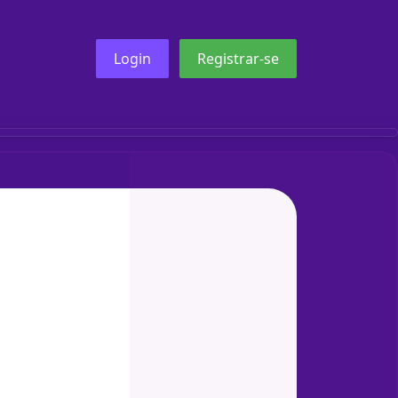
Login
Registrar-se