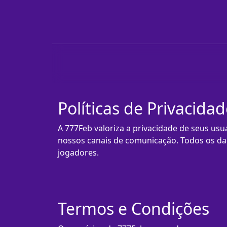
Políticas de Privacida
A 777Feb valoriza a privacidade de seus us
nossos canais de comunicação. Todos os dad
jogadores.
Termos e Condições