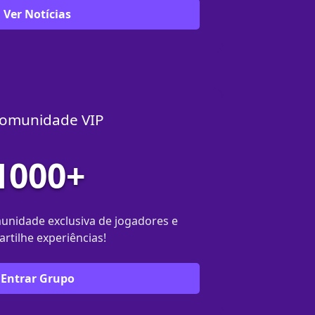
Ver Notícias
Comunidade VIP
1000+
unidade exclusiva de jogadores e
rtilhe experiências!
Entrar Grupo