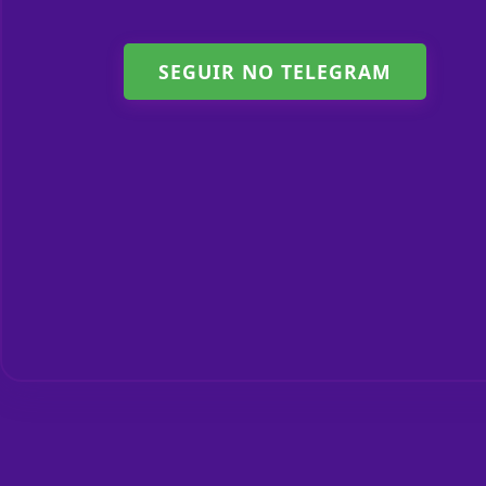
SEGUIR NO TELEGRAM