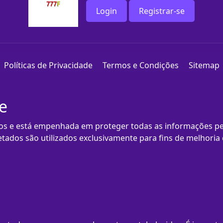
Login
Registrar-se
Políticas de Privacidade
Termos e Condições
Sitemap
de
rios e está empenhada em proteger todas as informações p
tados são utilizados exclusivamente para fins de melhoria