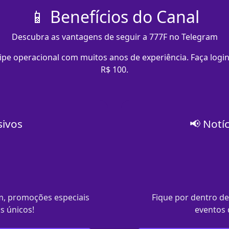
📱 Benefícios do Canal
Descubra as vantagens de seguir a 777F no Telegram
ipe operacional com muitos anos de experiência. Faça log
R$ 100.
sivos
📢 Notí
m, promoções especiais
Fique por dentro d
s únicos!
eventos 