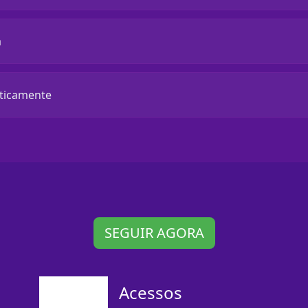
a
aticamente
SEGUIR AGORA
Acessos