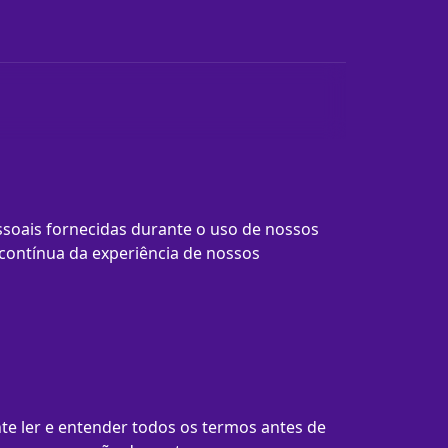
ssoais fornecidas durante o uso de nossos
 contínua da experiência de nossos
te ler e entender todos os termos antes de