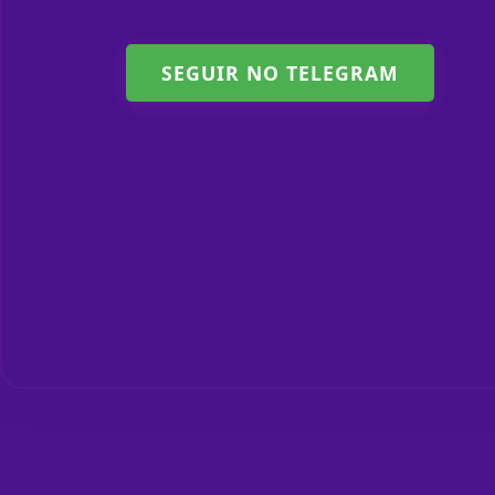
SEGUIR NO TELEGRAM