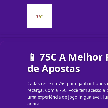
📱 75C A Melhor
de Apostas
Cadastre-se na 75C para ganhar bônus 
recarga. Com a 75C, você tem acesso a 
uma experiência de jogo inigualável. J
agora!