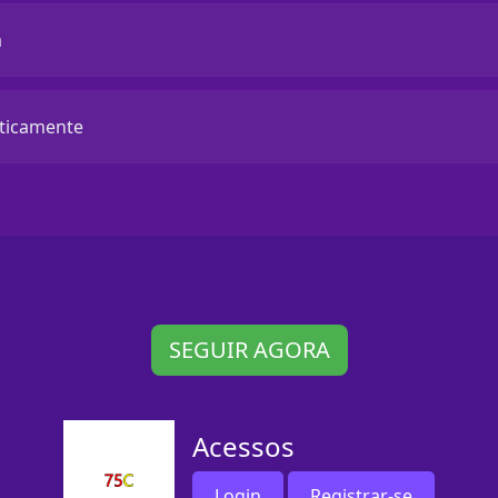
a
aticamente
SEGUIR AGORA
Acessos
Login
Registrar-se