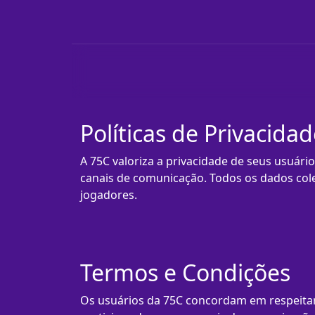
Políticas de Privacida
A 75C valoriza a privacidade de seus usuár
canais de comunicação. Todos os dados cole
jogadores.
Termos e Condições
Os usuários da 75C concordam em respeitar 