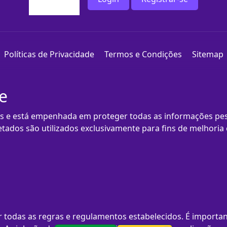
Políticas de Privacidade
Termos e Condições
Sitemap
de
ios e está empenhada em proteger todas as informações pe
tados são utilizados exclusivamente para fins de melhoria
todas as regras e regulamentos estabelecidos. É importan