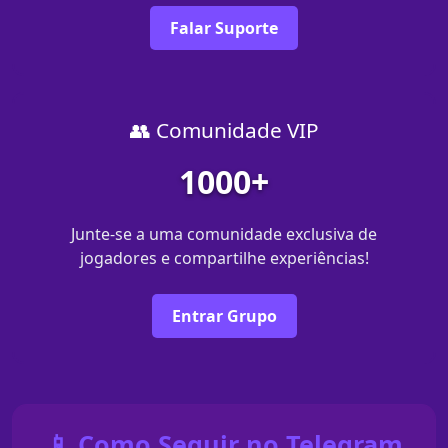
Falar Suporte
👥 Comunidade VIP
1000+
Junte-se a uma comunidade exclusiva de
jogadores e compartilhe experiências!
Entrar Grupo
📱 Como Seguir no Telegram