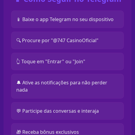
📱 Baixe o app Telegram no seu dispositivo
🔍 Procure por "@747 CasinoOficial"
👆 Toque em "Entrar" ou "Join"
🔔 Ative as notificações para não perder
nada
💬 Participe das conversas e interaja
🎁 Receba bônus exclusivos