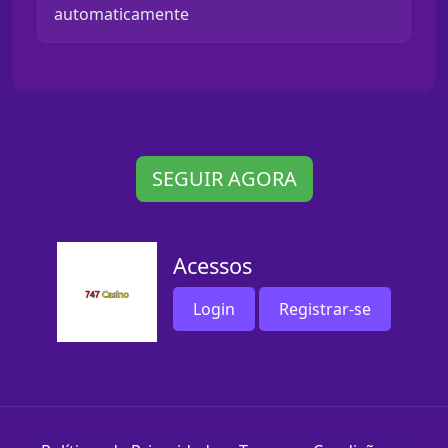
automaticamente
SEGUIR AGORA
Acessos
Login
Registrar-se