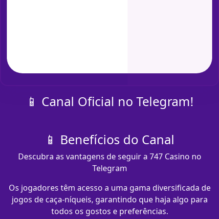
📱 Canal Oficial no Telegram!
📱 Benefícios do Canal
Descubra as vantagens de seguir a 747 Casino no
Telegram
Os jogadores têm acesso a uma gama diversificada de
jogos de caça-níqueis, garantindo que haja algo para
todos os gostos e preferências.