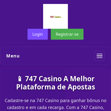
Login
Registrar-se
Menu
📱 747 Casino A Melhor
Plataforma de Apostas
Cadastre-se na 747 Casino para ganhar bônus no
cadastro e em cada recarga. Com a 747 Casino,