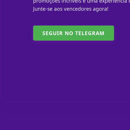
promoções incríveis e uma experiência d
Junte-se aos vencedores agora!
SEGUIR NO TELEGRAM