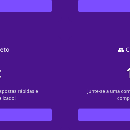
reto
👥 
t
espostas rápidas e
Junte-se a uma com
lizado!
compa
e