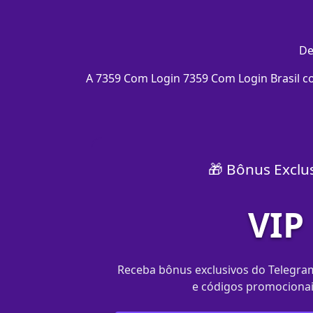
De
A 7359 Com Login 7359 Com Login Brasil co
🎁 Bônus Exclu
VIP
Receba bônus exclusivos do Telegra
e códigos promocionai