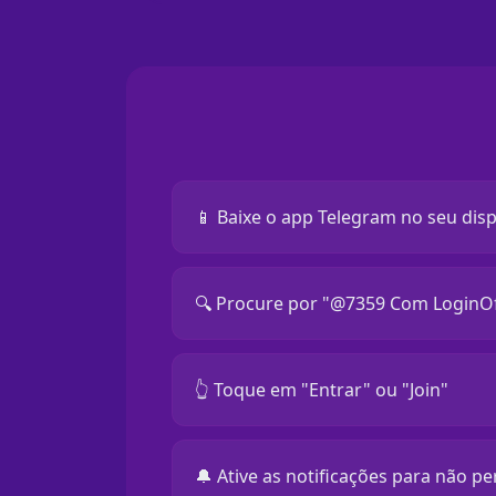
📱 Baixe o app Telegram no seu disp
🔍 Procure por "@7359 Com LoginOfi
👆 Toque em "Entrar" ou "Join"
🔔 Ative as notificações para não p