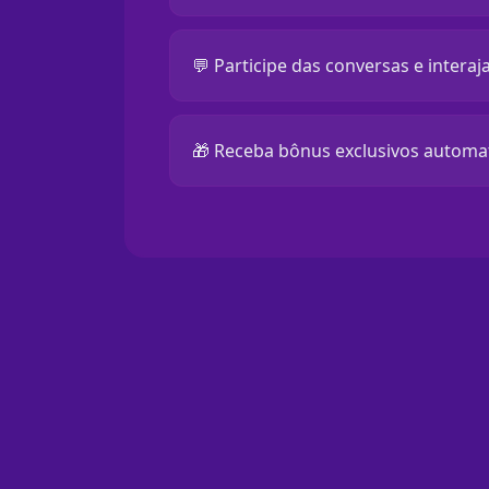
💬 Participe das conversas e interaj
🎁 Receba bônus exclusivos autom