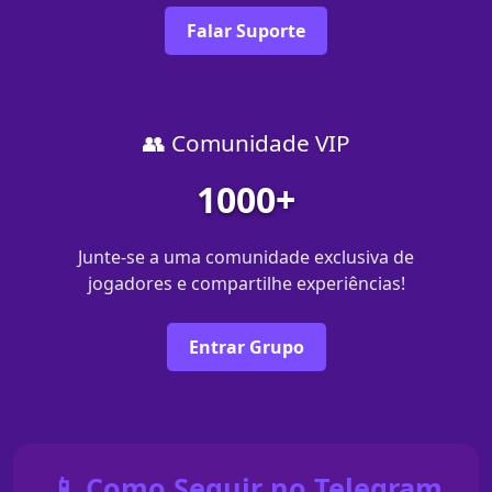
Falar Suporte
👥 Comunidade VIP
1000+
Junte-se a uma comunidade exclusiva de
jogadores e compartilhe experiências!
Entrar Grupo
📱 Como Seguir no Telegram