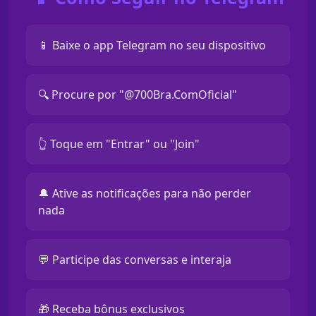
📱 Baixe o app Telegram no seu dispositivo
🔍 Procure por "@700Bra.ComOficial"
👆 Toque em "Entrar" ou "Join"
🔔 Ative as notificações para não perder
nada
💬 Participe das conversas e interaja
🎁 Receba bônus exclusivos