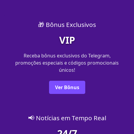
🎁 Bônus Exclusivos
VIP
Receba bônus exclusivos do Telegram,
promoções especiais e códigos promocionais
únicos!
Ver Bônus
📢 Notícias em Tempo Real
24/7