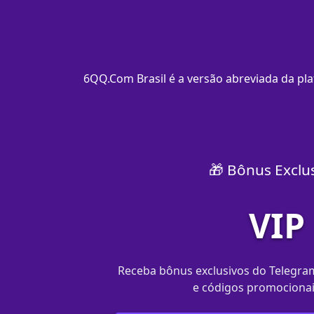
6QQ.Com Brasil é a versão abreviada da p
🎁 Bônus Exclu
VIP
Receba bônus exclusivos do Telegra
e códigos promocionai