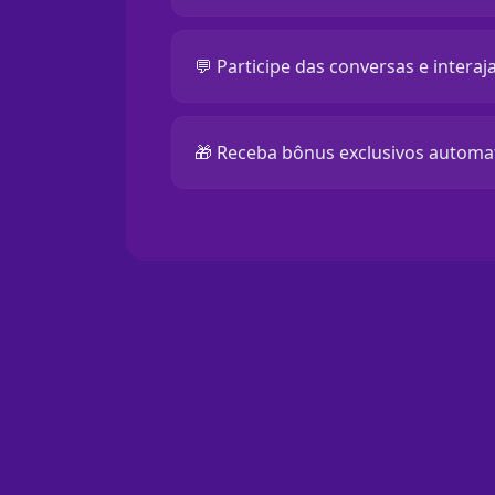
💬 Participe das conversas e interaj
🎁 Receba bônus exclusivos autom