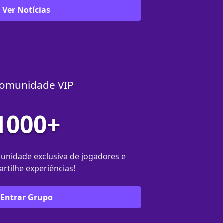
Ver Notícias
Comunidade VIP
1000+
unidade exclusiva de jogadores e
rtilhe experiências!
Entrar Grupo