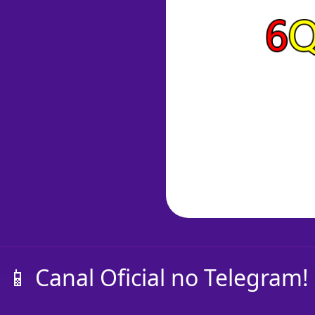
📱 Canal Oficial no Telegram!