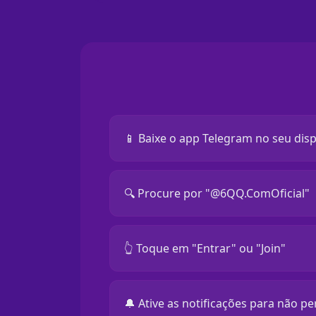
📱 Baixe o app Telegram no seu disp
🔍 Procure por "@6QQ.ComOficial"
👆 Toque em "Entrar" ou "Join"
🔔 Ative as notificações para não p