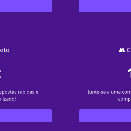
reto
👥 
t
espostas rápidas e
Junte-se a uma com
lizado!
compa
e