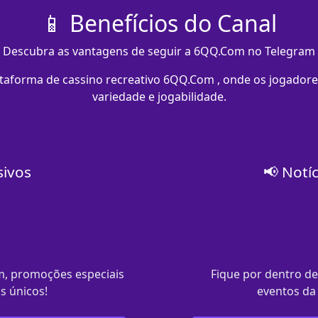
📱 Benefícios do Canal
Descubra as vantagens de seguir a 6QQ.Com no Telegram
lataforma de cassino recreativo 6QQ.Com , onde os jogad
variedade e jogabilidade.
sivos
📢 Notí
m, promoções especiais
Fique por dentro d
s únicos!
eventos da