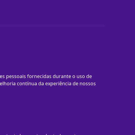
es pessoais fornecidas durante o uso de
elhoria contínua da experiência de nossos