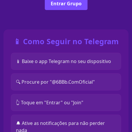
Entrar Grupo
📱 Como Seguir no Telegram
📱 Baixe o app Telegram no seu dispositivo
🔍 Procure por "@6BBb.ComOficial"
👆 Toque em "Entrar" ou "Join"
🔔 Ative as notificações para não perder
nada