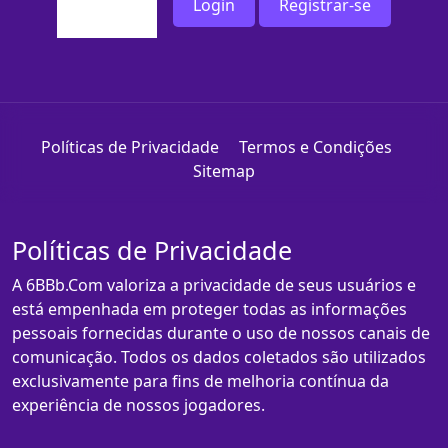
Login
Registrar-se
Políticas de Privacidade
Termos e Condições
Sitemap
Políticas de Privacidade
A 6BBb.Com valoriza a privacidade de seus usuários e
está empenhada em proteger todas as informações
pessoais fornecidas durante o uso de nossos canais de
comunicação. Todos os dados coletados são utilizados
exclusivamente para fins de melhoria contínua da
experiência de nossos jogadores.