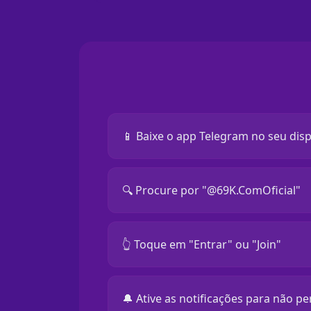
📱 Baixe o app Telegram no seu disp
🔍 Procure por "@69K.ComOficial"
👆 Toque em "Entrar" ou "Join"
🔔 Ative as notificações para não p