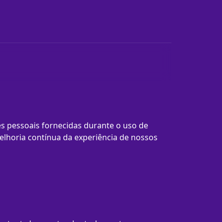
s pessoais fornecidas durante o uso de
elhoria contínua da experiência de nossos