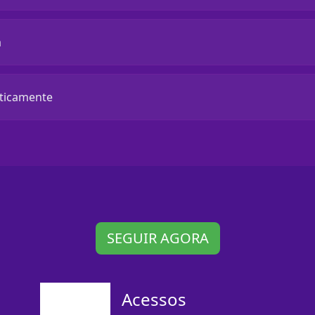
a
aticamente
SEGUIR AGORA
Acessos