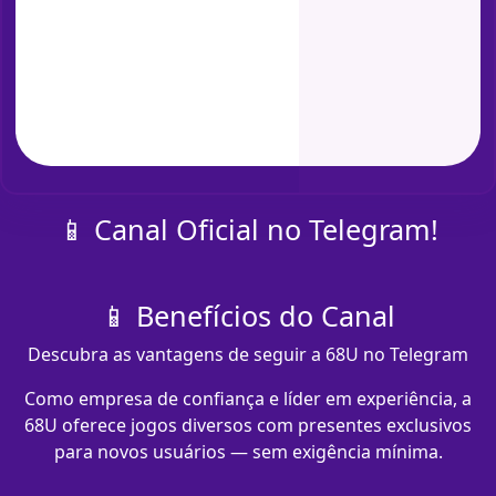
📱 Canal Oficial no Telegram!
📱 Benefícios do Canal
Descubra as vantagens de seguir a 68U no Telegram
Como empresa de confiança e líder em experiência, a
68U oferece jogos diversos com presentes exclusivos
para novos usuários — sem exigência mínima.