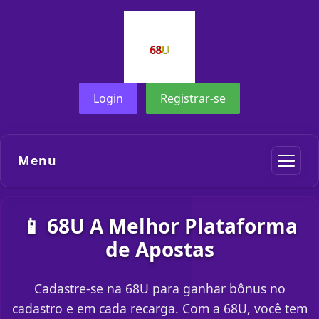
Login
Registrar-se
Menu
📱 68U A Melhor Plataforma
de Apostas
Cadastre-se na 68U para ganhar bônus no
cadastro e em cada recarga. Com a 68U, você tem