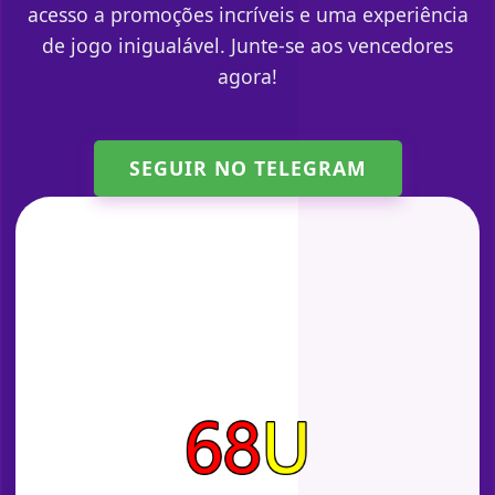
acesso a promoções incríveis e uma experiência
de jogo inigualável. Junte-se aos vencedores
agora!
SEGUIR NO TELEGRAM