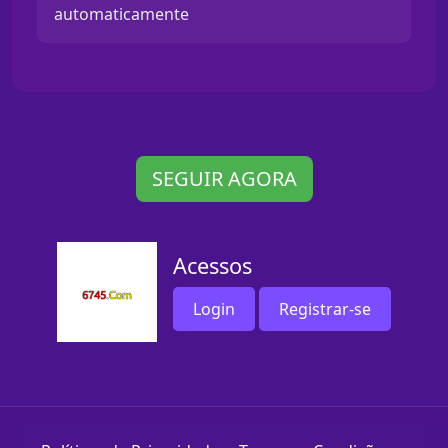
automaticamente
SEGUIR AGORA
Acessos
Login
Registrar-se