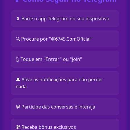
📱 Baixe o app Telegram no seu dispositivo
🔍 Procure por "@6745.ComOficial"
👆 Toque em "Entrar" ou "Join"
🔔 Ative as notificações para não perder
nada
💬 Participe das conversas e interaja
🎁 Receba bônus exclusivos