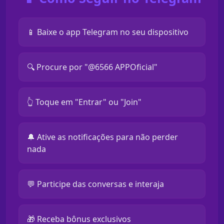
📱 Baixe o app Telegram no seu dispositivo
🔍 Procure por "@6566 APPOficial"
👆 Toque em "Entrar" ou "Join"
🔔 Ative as notificações para não perder
nada
💬 Participe das conversas e interaja
🎁 Receba bônus exclusivos