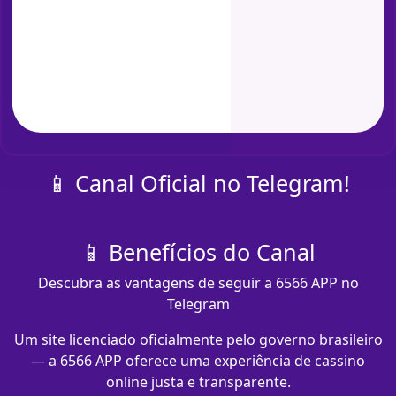
📱 Canal Oficial no Telegram!
📱 Benefícios do Canal
Descubra as vantagens de seguir a 6566 APP no
Telegram
Um site licenciado oficialmente pelo governo brasileiro
— a 6566 APP oferece uma experiência de cassino
online justa e transparente.