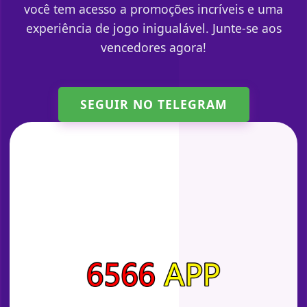
você tem acesso a promoções incríveis e uma
experiência de jogo inigualável. Junte-se aos
vencedores agora!
SEGUIR NO TELEGRAM