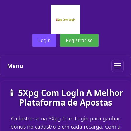
Login
Registrar-se
Menu
📱 5Xpg Com Login A Melhor
Plataforma de Apostas
Cadastre-se na 5Xpg Com Login para ganhar
bônus no cadastro e em cada recarga. Com a