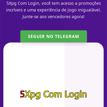
5Xpg Com Login, você tem acesso a promoções
incríveis e uma experiência de jogo inigualável.
Junte-se aos vencedores agora!
SEGUIR NO TELEGRAM