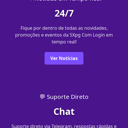
24/7
Fique por dentro de todas as novidades,
promoções e eventos da 5Xpg Com Login em
tempo real!
Ver Notícias
💬 Suporte Direto
Chat
Suporte direto via Telegram, respostas rápidas e