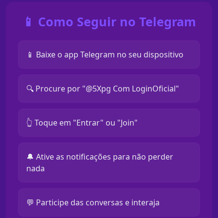
📱 Como Seguir no Telegram
📱 Baixe o app Telegram no seu dispositivo
🔍 Procure por "@5Xpg Com LoginOficial"
👆 Toque em "Entrar" ou "Join"
🔔 Ative as notificações para não perder
nada
💬 Participe das conversas e interaja