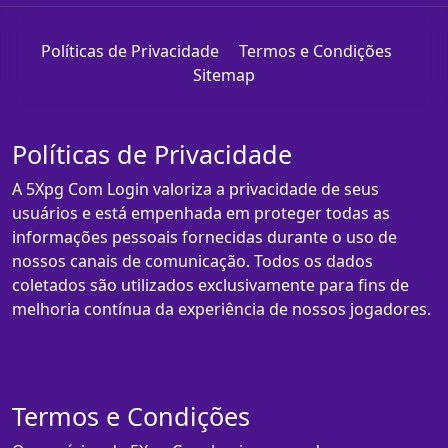
Políticas de Privacidade
Termos e Condições
Sitemap
Políticas de Privacidade
A 5Xpg Com Login valoriza a privacidade de seus
usuários e está empenhada em proteger todas as
informações pessoais fornecidas durante o uso de
nossos canais de comunicação. Todos os dados
coletados são utilizados exclusivamente para fins de
melhoria contínua da experiência de nossos jogadores.
Termos e Condições