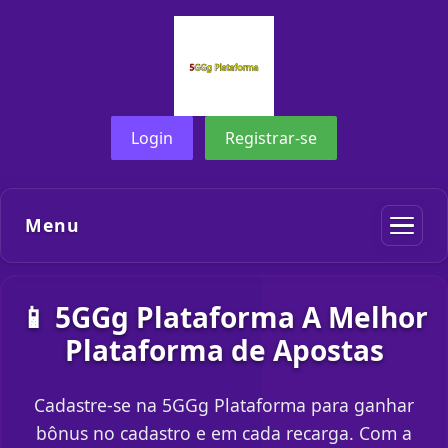
Login
Registrar-se
Menu
📱 5GGg Plataforma A Melhor
Plataforma de Apostas
Cadastre-se na 5GGg Plataforma para ganhar
bônus no cadastro e em cada recarga. Com a