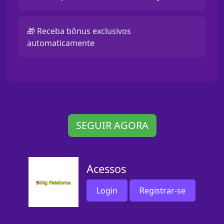
🎁 Receba bônus exclusivos
automaticamente
SEGUIR AGORA
Acessos
Login
Registrar-se