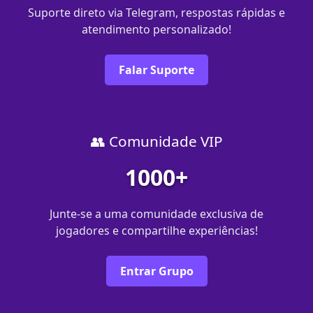
Suporte direto via Telegram, respostas rápidas e
atendimento personalizado!
Falar Suporte
👥 Comunidade VIP
1000+
Junte-se a uma comunidade exclusiva de
jogadores e compartilhe experiências!
Entrar Grupo