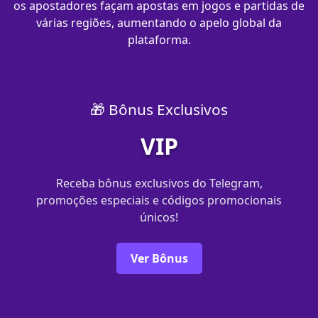
os apostadores façam apostas em jogos e partidas de
várias regiões, aumentando o apelo global da
plataforma.
🎁 Bônus Exclusivos
VIP
Receba bônus exclusivos do Telegram,
promoções especiais e códigos promocionais
únicos!
Ver Bônus