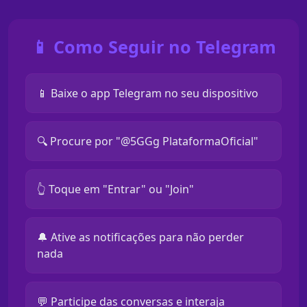
📱 Como Seguir no Telegram
📱 Baixe o app Telegram no seu dispositivo
🔍 Procure por "@5GGg PlataformaOficial"
👆 Toque em "Entrar" ou "Join"
🔔 Ative as notificações para não perder
nada
💬 Participe das conversas e interaja