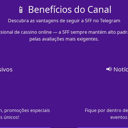
📱 Benefícios do Canal
Descubra as vantagens de seguir a 5FF no Telegram
issional de cassino online — a 5FF sempre mantém alto pad
pelas avaliações mais exigentes.
sivos
📢 Notí
m, promoções especiais
Fique por dentro d
s únicos!
eventos