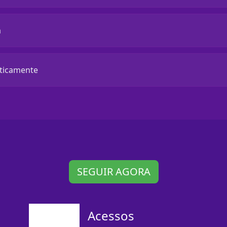
a
aticamente
SEGUIR AGORA
Acessos