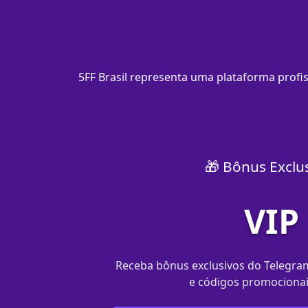
5FF Brasil representa uma plataforma prof
🎁 Bônus Exclu
VIP
Receba bônus exclusivos do Telegra
e códigos promocionai