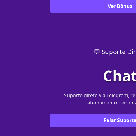
Ver Bônus
💬 Suporte Di
Cha
Suporte direto via Telegram, r
atendimento persona
Falar Suport