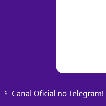
📱 Canal Oficial no Telegram!