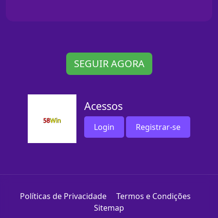
SEGUIR AGORA
Acessos
Login
Registrar-se
Políticas de Privacidade
Termos e Condições
Sitemap