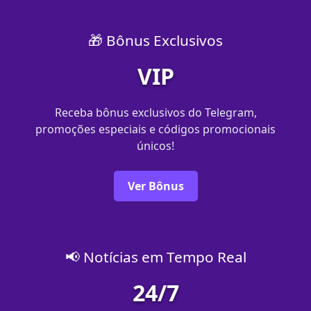
🎁 Bônus Exclusivos
VIP
Receba bônus exclusivos do Telegram,
promoções especiais e códigos promocionais
únicos!
Ver Bônus
📢 Notícias em Tempo Real
24/7