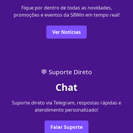
Fique por dentro de todas as novidades,
promoções e eventos da 58Win em tempo real!
Ver Notícias
💬 Suporte Direto
Chat
Suporte direto via Telegram, respostas rápidas e
atendimento personalizado!
Falar Suporte