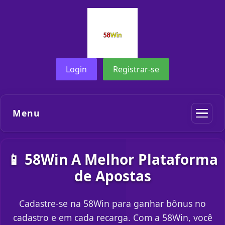
Login
Registrar-se
Menu
📱 58Win A Melhor Plataforma
de Apostas
Cadastre-se na 58Win para ganhar bônus no
cadastro e em cada recarga. Com a 58Win, você