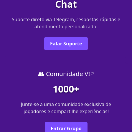
Chat
Suporte direto via Telegram, respostas rápidas e
atendimento personalizado!
Falar Suporte
👥 Comunidade VIP
1000+
Junte-se a uma comunidade exclusiva de
jogadores e compartilhe experiências!
Entrar Grupo