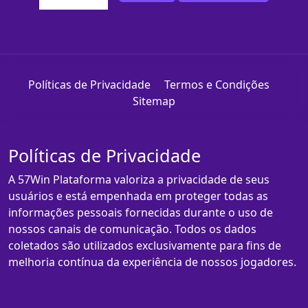
Políticas de Privacidade
Termos e Condições
Sitemap
Políticas de Privacidade
A 57Win Plataforma valoriza a privacidade de seus
usuários e está empenhada em proteger todas as
informações pessoais fornecidas durante o uso de
nossos canais de comunicação. Todos os dados
coletados são utilizados exclusivamente para fins de
melhoria contínua da experiência de nossos jogadores.