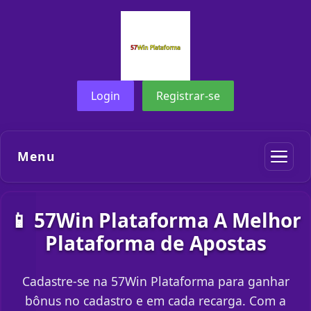
Login
Registrar-se
Menu
📱 57Win Plataforma A Melhor
Plataforma de Apostas
Cadastre-se na 57Win Plataforma para ganhar
bônus no cadastro e em cada recarga. Com a