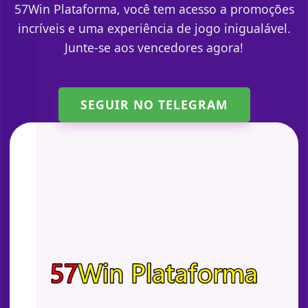
57Win Plataforma, você tem acesso a promoções
incríveis e uma experiência de jogo inigualável.
Junte-se aos vencedores agora!
SEGUIR NO TELEGRAM