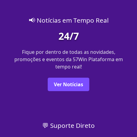
📢 Notícias em Tempo Real
24/7
Fique por dentro de todas as novidades,
promoções e eventos da 57Win Plataforma em
tempo real!
Ver Notícias
💬 Suporte Direto