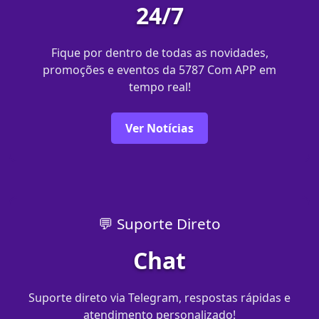
24/7
Fique por dentro de todas as novidades,
promoções e eventos da 5787 Com APP em
tempo real!
Ver Notícias
💬 Suporte Direto
Chat
Suporte direto via Telegram, respostas rápidas e
atendimento personalizado!