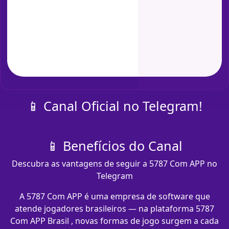
📱 Canal Oficial no Telegram!
📱 Benefícios do Canal
Descubra as vantagens de seguir a 5787 Com APP no
Telegram
A 5787 Com APP é uma empresa de software que
atende jogadores brasileiros — na plataforma 5787
Com APP Brasil , novas formas de jogo surgem a cada