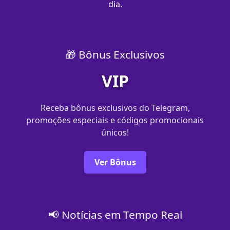
dia.
🎁 Bônus Exclusivos
VIP
Receba bônus exclusivos do Telegram,
promoções especiais e códigos promocionais
únicos!
Ver Bônus
📢 Notícias em Tempo Real