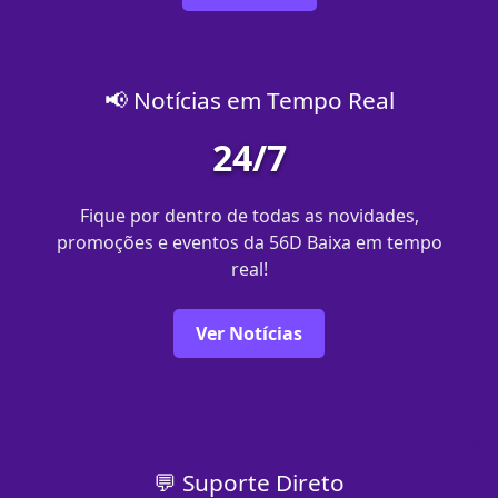
📢 Notícias em Tempo Real
24/7
Fique por dentro de todas as novidades,
promoções e eventos da 56D Baixa em tempo
real!
Ver Notícias
💬 Suporte Direto