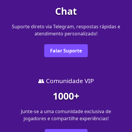
Chat
Suporte direto via Telegram, respostas rápidas e
atendimento personalizado!
Falar Suporte
👥 Comunidade VIP
1000+
Junte-se a uma comunidade exclusiva de
jogadores e compartilhe experiências!