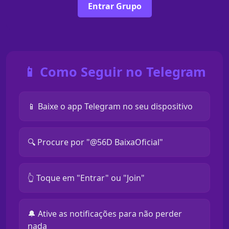
Entrar Grupo
📱 Como Seguir no Telegram
📱 Baixe o app Telegram no seu dispositivo
🔍 Procure por "@56D BaixaOficial"
👆 Toque em "Entrar" ou "Join"
🔔 Ative as notificações para não perder
nada