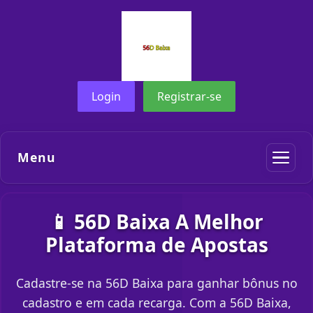
Login
Registrar-se
Menu
📱 56D Baixa A Melhor
Plataforma de Apostas
Cadastre-se na 56D Baixa para ganhar bônus no
cadastro e em cada recarga. Com a 56D Baixa,