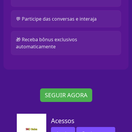
💬 Participe das conversas e interaja
🎁 Receba bônus exclusivos
automaticamente
SEGUIR AGORA
Acessos