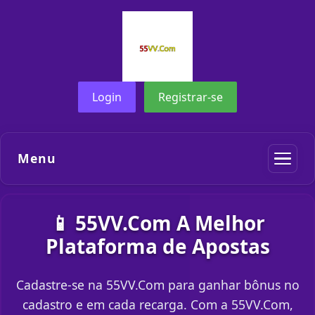
Login
Registrar-se
Menu
📱 55VV.Com A Melhor
Plataforma de Apostas
Cadastre-se na 55VV.Com para ganhar bônus no
cadastro e em cada recarga. Com a 55VV.Com,