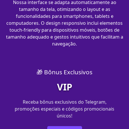
Nossa interface se adapta automaticamente ao
tamanho da tela, otimizando o layout e as
funcionalidades para smartphones, tablets e
computadores. O design responsivo inclui elementos
touch-friendly para dispositivos móveis, botões de
tamanho adequado e gestos intuitivos que facilitam a
navegação.
🎁 Bônus Exclusivos
VIP
Receba bônus exclusivos do Telegram,
promoções especiais e códigos promocionais
únicos!