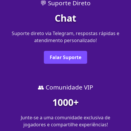
💬 Suporte Direto
Chat
Suporte direto via Telegram, respostas rápidas e
atendimento personalizado!
Falar Suporte
👥 Comunidade VIP
1000+
Junte-se a uma comunidade exclusiva de
jogadores e compartilhe experiências!