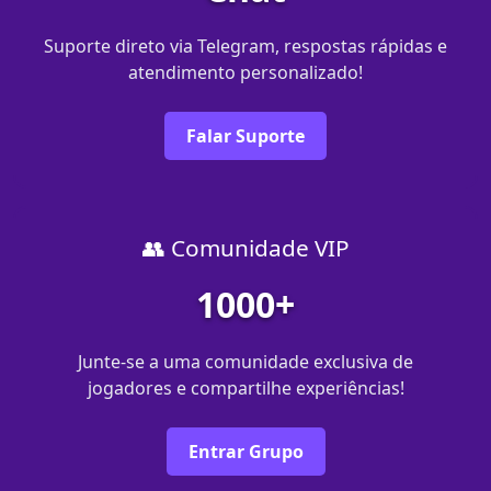
Suporte direto via Telegram, respostas rápidas e
atendimento personalizado!
Falar Suporte
👥 Comunidade VIP
1000+
Junte-se a uma comunidade exclusiva de
jogadores e compartilhe experiências!
Entrar Grupo