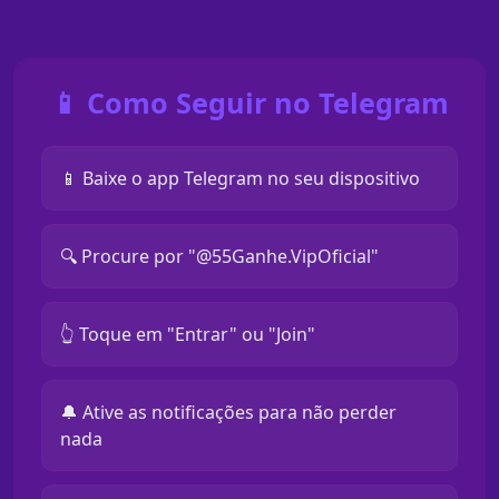
📱 Como Seguir no Telegram
📱 Baixe o app Telegram no seu dispositivo
🔍 Procure por "@55Ganhe.VipOficial"
👆 Toque em "Entrar" ou "Join"
🔔 Ative as notificações para não perder
nada