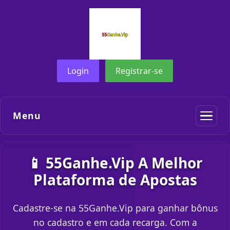
Login
Registrar-se
Menu
📱 55Ganhe.Vip A Melhor
Plataforma de Apostas
Cadastre-se na 55Ganhe.Vip para ganhar bônus
no cadastro e em cada recarga. Com a