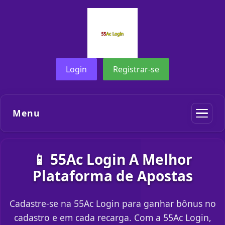
Login
Registrar-se
Menu
📱 55Ac Login A Melhor
Plataforma de Apostas
Cadastre-se na 55Ac Login para ganhar bônus no
cadastro e em cada recarga. Com a 55Ac Login,