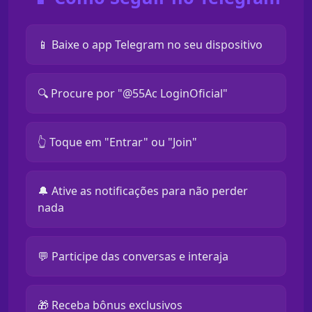
📱 Baixe o app Telegram no seu dispositivo
🔍 Procure por "@55Ac LoginOficial"
👆 Toque em "Entrar" ou "Join"
🔔 Ative as notificações para não perder
nada
💬 Participe das conversas e interaja
🎁 Receba bônus exclusivos