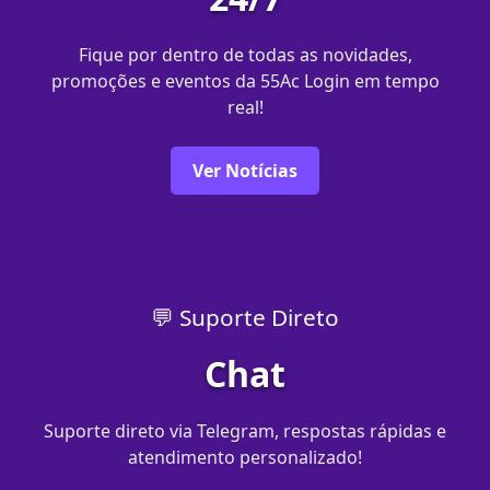
Fique por dentro de todas as novidades,
promoções e eventos da 55Ac Login em tempo
real!
Ver Notícias
💬 Suporte Direto
Chat
Suporte direto via Telegram, respostas rápidas e
atendimento personalizado!