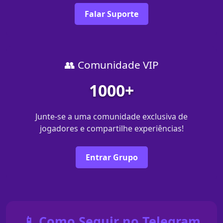
Falar Suporte
👥 Comunidade VIP
1000+
Junte-se a uma comunidade exclusiva de
jogadores e compartilhe experiências!
Entrar Grupo
📱 Como Seguir no Telegram