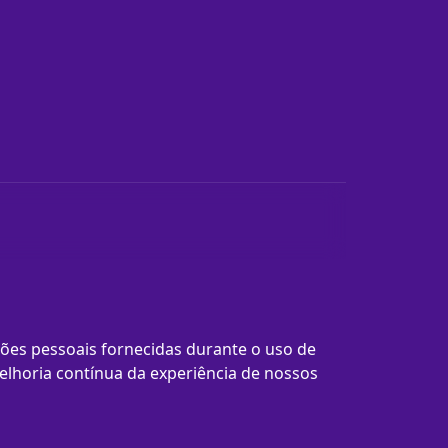
ões pessoais fornecidas durante o uso de
elhoria contínua da experiência de nossos