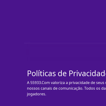
Políticas de Privacida
A 55933.Com valoriza a privacidade de seu
nossos canais de comunicação. Todos os dad
jogadores.