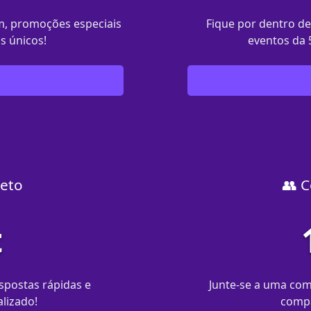
m, promoções especiais
Fique por dentro d
s únicos!
eventos da 
reto
👥 
t
espostas rápidas e
Junte-se a uma com
lizado!
compa