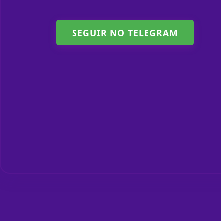
SEGUIR NO TELEGRAM