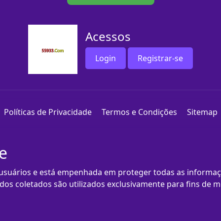
Acessos
Login
Registrar-se
Políticas de Privacidade
Termos e Condições
Sitemap
de
s usuários e está empenhada em proteger todas as informaç
os coletados são utilizados exclusivamente para fins de m