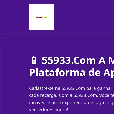
📱 55933.Com A 
Plataforma de A
Cadastre-se na 55933.Com para ganhar
cada recarga. Com a 55933.Com, você 
incríveis e uma experiência de jogo inig
vencedores agora!