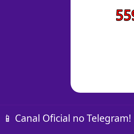
📱 Canal Oficial no Telegram!