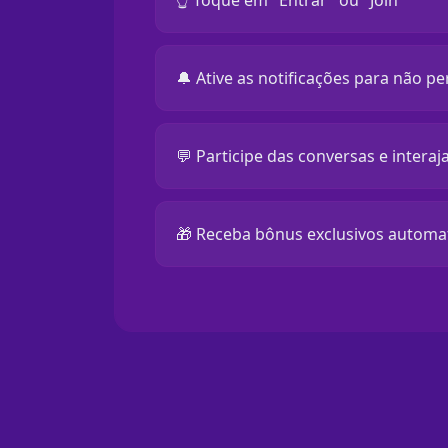
👆 Toque em "Entrar" ou "Join"
🔔 Ative as notificações para não p
💬 Participe das conversas e interaj
🎁 Receba bônus exclusivos autom