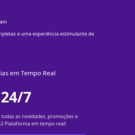
ram
pletas e uma experiência estimulante de
cias em Tempo Real
24/7
e todas as novidades, promoções e
42 Plataforma em tempo real!