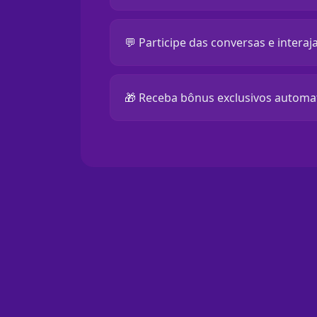
💬 Participe das conversas e interaj
🎁 Receba bônus exclusivos autom