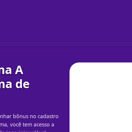
ma A
ma de
anhar bônus no cadastro
ma, você tem acesso a