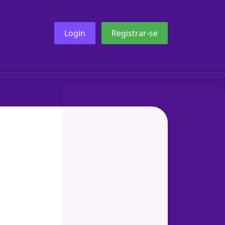
Login
Registrar-se