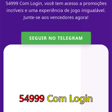
54999 Com Login, você tem acesso a promoções
incríveis e uma experiência de jogo inigualável.
Junte-se aos vencedores agora!
SEGUIR NO TELEGRAM