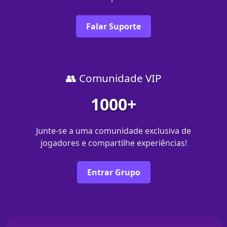
Falar Suporte
👥 Comunidade VIP
1000+
Junte-se a uma comunidade exclusiva de
jogadores e compartilhe experiências!
Entrar Grupo