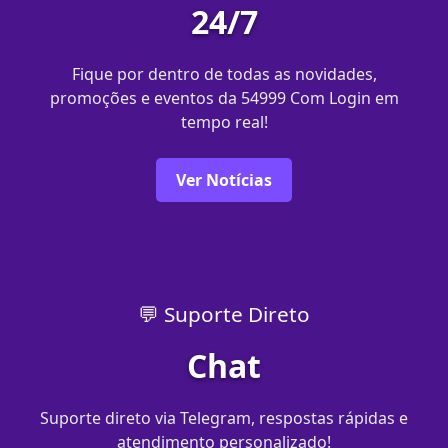
24/7
Fique por dentro de todas as novidades,
promoções e eventos da 54999 Com Login em
tempo real!
Ver Notícias
💬 Suporte Direto
Chat
Suporte direto via Telegram, respostas rápidas e
atendimento personalizado!