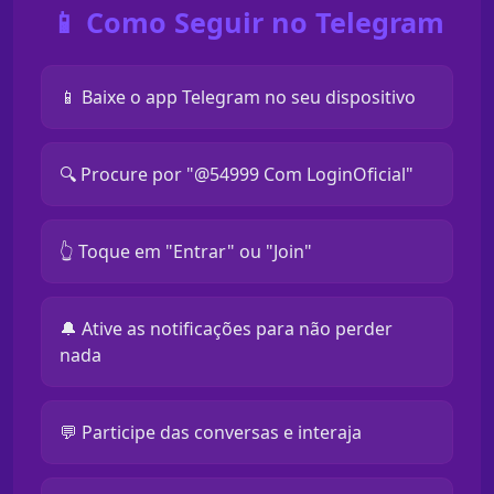
📱 Como Seguir no Telegram
📱 Baixe o app Telegram no seu dispositivo
🔍 Procure por "@54999 Com LoginOficial"
👆 Toque em "Entrar" ou "Join"
🔔 Ative as notificações para não perder
nada
💬 Participe das conversas e interaja