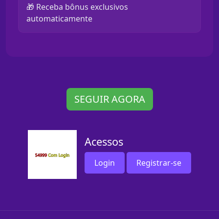
🎁 Receba bônus exclusivos
automaticamente
SEGUIR AGORA
Acessos
Login
Registrar-se