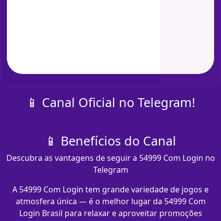
📱 Canal Oficial no Telegram!
📱 Benefícios do Canal
Descubra as vantagens de seguir a 54999 Com Login no
Telegram
A 54999 Com Login tem grande variedade de jogos e
atmosfera única — é o melhor lugar da 54999 Com
Login Brasil para relaxar e aproveitar promoções