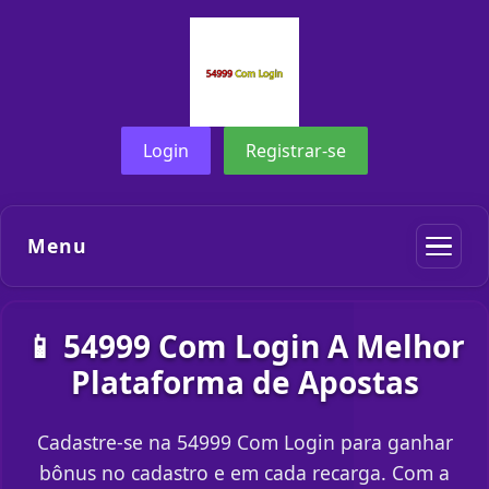
Login
Registrar-se
Menu
📱 54999 Com Login A Melhor
Plataforma de Apostas
Cadastre-se na 54999 Com Login para ganhar
bônus no cadastro e em cada recarga. Com a