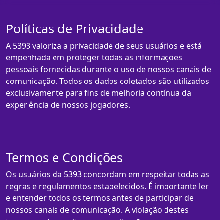
Políticas de Privacidade
A 5393 valoriza a privacidade de seus usuários e está
empenhada em proteger todas as informações
pessoais fornecidas durante o uso de nossos canais de
comunicação. Todos os dados coletados são utilizados
exclusivamente para fins de melhoria contínua da
experiência de nossos jogadores.
Termos e Condições
Os usuários da 5393 concordam em respeitar todas as
regras e regulamentos estabelecidos. É importante ler
e entender todos os termos antes de participar de
nossos canais de comunicação. A violação destes