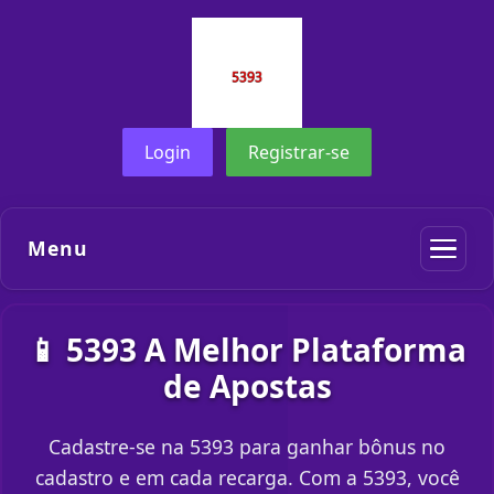
Login
Registrar-se
Menu
📱 5393 A Melhor Plataforma
de Apostas
Cadastre-se na 5393 para ganhar bônus no
cadastro e em cada recarga. Com a 5393, você