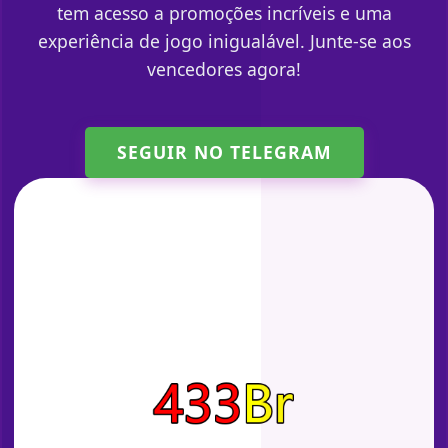
tem acesso a promoções incríveis e uma
experiência de jogo inigualável. Junte-se aos
vencedores agora!
SEGUIR NO TELEGRAM