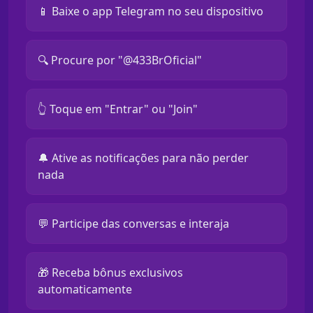
📱 Baixe o app Telegram no seu dispositivo
🔍 Procure por "@433BrOficial"
👆 Toque em "Entrar" ou "Join"
🔔 Ative as notificações para não perder
nada
💬 Participe das conversas e interaja
🎁 Receba bônus exclusivos
automaticamente