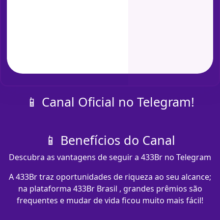
📱 Canal Oficial no Telegram!
📱 Benefícios do Canal
Descubra as vantagens de seguir a 433Br no Telegram
A 433Br traz oportunidades de riqueza ao seu alcance;
na plataforma 433Br Brasil , grandes prêmios são
frequentes e mudar de vida ficou muito mais fácil!