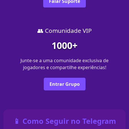
Falar Suporte
👥 Comunidade VIP
1000+
Junte-se a uma comunidade exclusiva de
jogadores e compartilhe experiências!
Entrar Grupo
📱 Como Seguir no Telegram