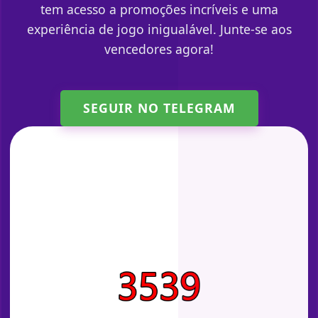
tem acesso a promoções incríveis e uma
experiência de jogo inigualável. Junte-se aos
vencedores agora!
SEGUIR NO TELEGRAM