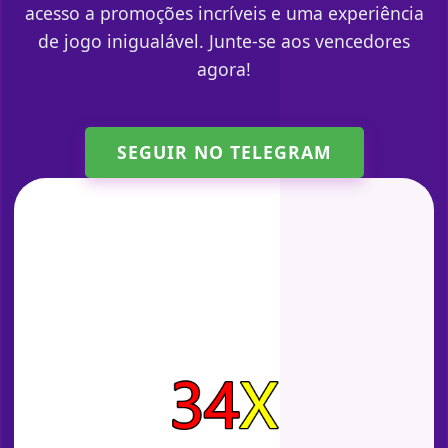
acesso a promoções incríveis e uma experiência
de jogo inigualável. Junte-se aos vencedores
agora!
SEGUIR NO TELEGRAM