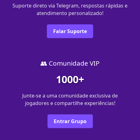
Suporte direto via Telegram, respostas rápidas e
atendimento personalizado!
Falar Suporte
👥 Comunidade VIP
1000+
Junte-se a uma comunidade exclusiva de
jogadores e compartilhe experiências!
Entrar Grupo