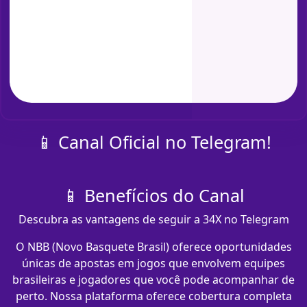
📱 Canal Oficial no Telegram!
📱 Benefícios do Canal
Descubra as vantagens de seguir a 34X no Telegram
O NBB (Novo Basquete Brasil) oferece oportunidades
únicas de apostas em jogos que envolvem equipes
brasileiras e jogadores que você pode acompanhar de
perto. Nossa plataforma oferece cobertura completa