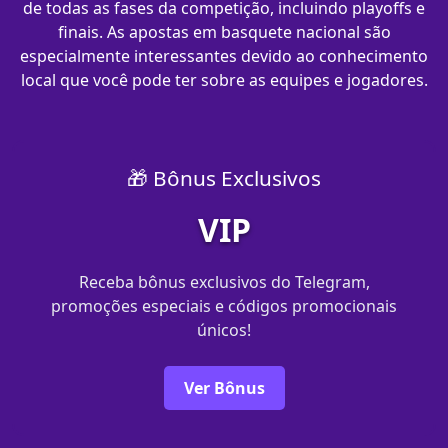
de todas as fases da competição, incluindo playoffs e
finais. As apostas em basquete nacional são
especialmente interessantes devido ao conhecimento
local que você pode ter sobre as equipes e jogadores.
🎁 Bônus Exclusivos
VIP
Receba bônus exclusivos do Telegram,
promoções especiais e códigos promocionais
únicos!
Ver Bônus