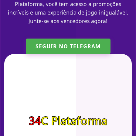
Plataforma, você tem acesso a promoções
incríveis e uma experiência de jogo inigualável.
Junte-se aos vencedores agora!
SEGUIR NO TELEGRAM