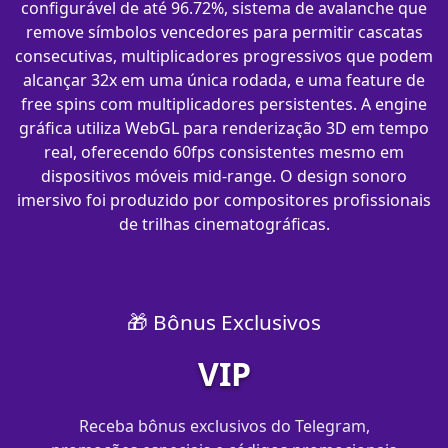
configurável de até 96.72%, sistema de avalanche que
remove símbolos vencedores para permitir cascatas
consecutivas, multiplicadores progressivos que podem
alcançar 32x em uma única rodada, e uma feature de
free spins com multiplicadores persistentes. A engine
gráfica utiliza WebGL para renderização 3D em tempo
real, oferecendo 60fps consistentes mesmo em
dispositivos móveis mid-range. O design sonoro
imersivo foi produzido por compositores profissionais
de trilhas cinematográficas.
🎁 Bônus Exclusivos
VIP
Receba bônus exclusivos do Telegram,