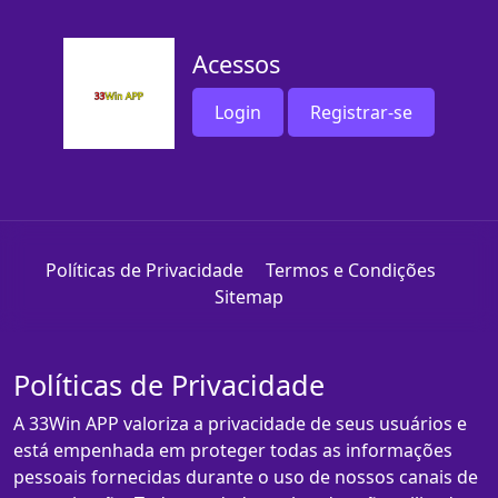
Acessos
Login
Registrar-se
Políticas de Privacidade
Termos e Condições
Sitemap
Políticas de Privacidade
A 33Win APP valoriza a privacidade de seus usuários e
está empenhada em proteger todas as informações
pessoais fornecidas durante o uso de nossos canais de