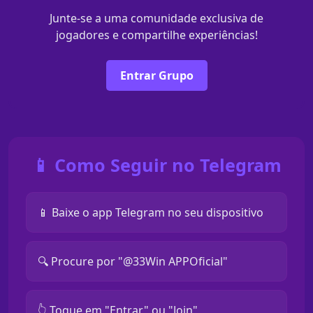
Junte-se a uma comunidade exclusiva de
jogadores e compartilhe experiências!
Entrar Grupo
📱 Como Seguir no Telegram
📱 Baixe o app Telegram no seu dispositivo
🔍 Procure por "@33Win APPOficial"
👆 Toque em "Entrar" ou "Join"