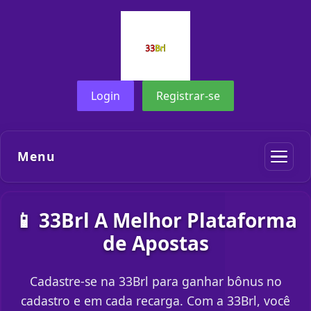
Login
Registrar-se
Menu
📱 33Brl A Melhor Plataforma
de Apostas
Cadastre-se na 33Brl para ganhar bônus no
cadastro e em cada recarga. Com a 33Brl, você