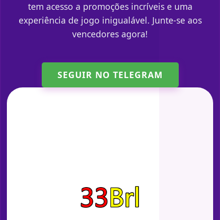
tem acesso a promoções incríveis e uma
experiência de jogo inigualável. Junte-se aos
vencedores agora!
SEGUIR NO TELEGRAM