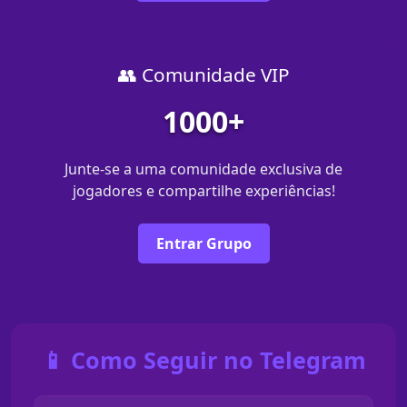
👥 Comunidade VIP
1000+
Junte-se a uma comunidade exclusiva de
jogadores e compartilhe experiências!
Entrar Grupo
📱 Como Seguir no Telegram