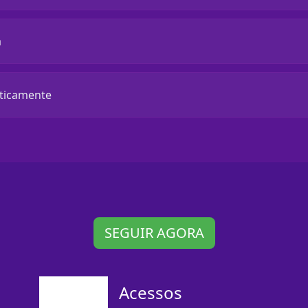
a
aticamente
SEGUIR AGORA
Acessos