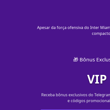
Apesar da força ofensiva do Inter Miam
compacto.
🎁 Bônus Exclu
VIP
Receba bônus exclusivos do Telegra
e códigos promocionai