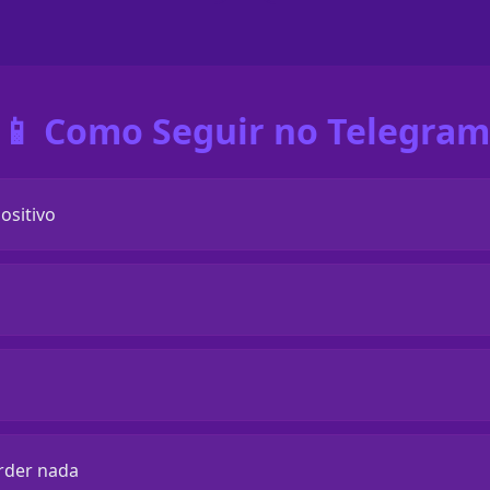
📱 Como Seguir no Telegram
ositivo
erder nada