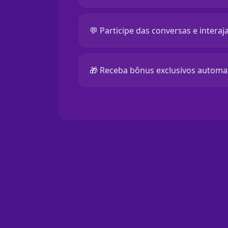
💬 Participe das conversas e interaj
🎁 Receba bônus exclusivos autom