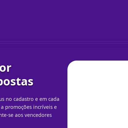
or
postas
us no cadastro e em cada
 a promoções incríveis e
unte-se aos vencedores