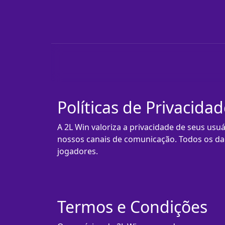
Políticas de Privacida
A 2L Win valoriza a privacidade de seus us
nossos canais de comunicação. Todos os dad
jogadores.
Termos e Condições