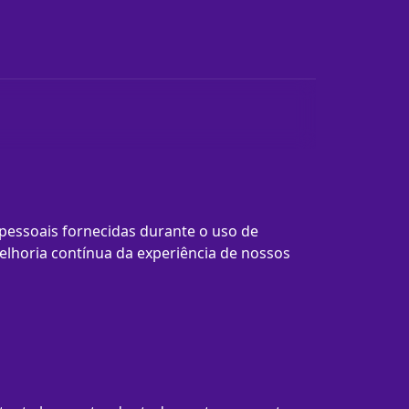
pessoais fornecidas durante o uso de
elhoria contínua da experiência de nossos