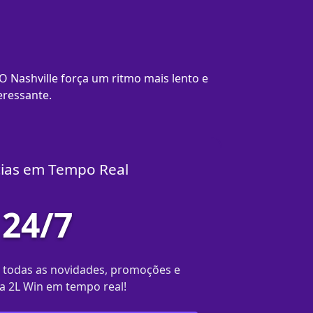
O Nashville força um ritmo mais lento e
eressante.
cias em Tempo Real
24/7
e todas as novidades, promoções e
a 2L Win em tempo real!