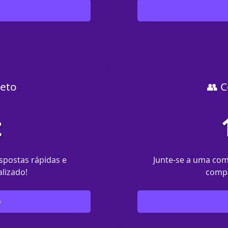
reto
👥 
t
espostas rápidas e
Junte-se a uma com
lizado!
compa
e