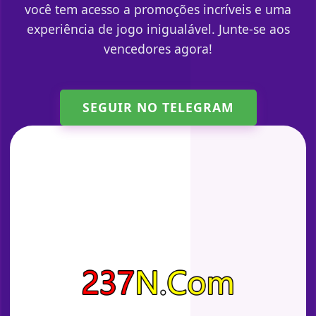
você tem acesso a promoções incríveis e uma
experiência de jogo inigualável. Junte-se aos
vencedores agora!
SEGUIR NO TELEGRAM