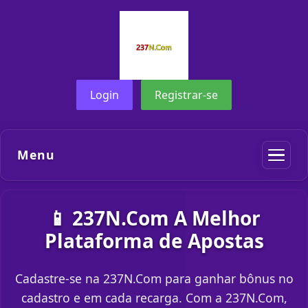
Login
Registrar-se
Menu
📱 237N.Com A Melhor
Plataforma de Apostas
Cadastre-se na 237N.Com para ganhar bônus no
cadastro e em cada recarga. Com a 237N.Com,