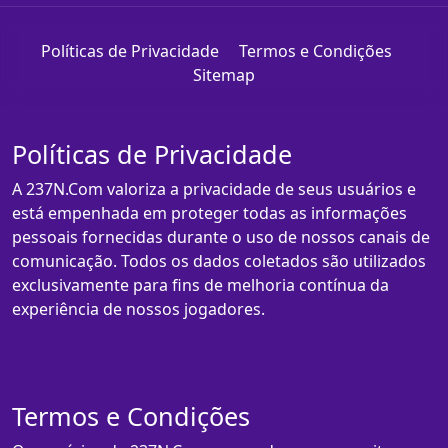
Políticas de Privacidade
Termos e Condições
Sitemap
Políticas de Privacidade
A 237N.Com valoriza a privacidade de seus usuários e
está empenhada em proteger todas as informações
pessoais fornecidas durante o uso de nossos canais de
comunicação. Todos os dados coletados são utilizados
exclusivamente para fins de melhoria contínua da
experiência de nossos jogadores.
Termos e Condições