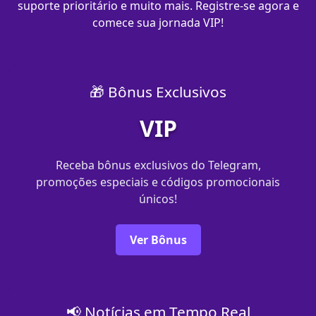
suporte prioritário e muito mais. Registre-se agora e
comece sua jornada VIP!
🎁 Bônus Exclusivos
VIP
Receba bônus exclusivos do Telegram,
promoções especiais e códigos promocionais
únicos!
Ver Bônus
📢 Notícias em Tempo Real