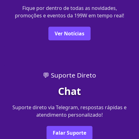
Fique por dentro de todas as novidades,
promoções e eventos da 199W em tempo real!
Ver Notícias
💬 Suporte Direto
Chat
Suporte direto via Telegram, respostas rápidas e
atendimento personalizado!
Falar Suporte