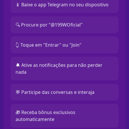
📱 Baixe o app Telegram no seu dispositivo
🔍 Procure por "@199WOficial"
👆 Toque em "Entrar" ou "Join"
🔔 Ative as notificações para não perder
nada
💬 Participe das conversas e interaja
🎁 Receba bônus exclusivos
automaticamente