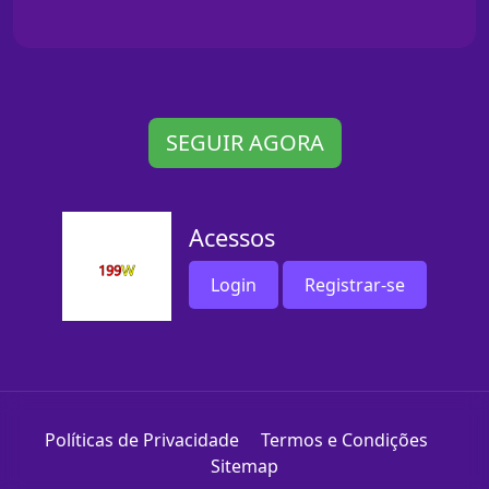
SEGUIR AGORA
Acessos
Login
Registrar-se
Políticas de Privacidade
Termos e Condições
Sitemap