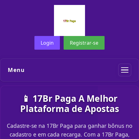
Login
Registrar-se
Menu
📱 17Br Paga A Melhor
Plataforma de Apostas
Cadastre-se na 17Br Paga para ganhar bônus no
cadastro e em cada recarga. Com a 17Br Paga,