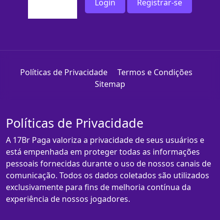
Login
Registrar-se
Políticas de Privacidade
Termos e Condições
Sitemap
Políticas de Privacidade
A 17Br Paga valoriza a privacidade de seus usuários e
está empenhada em proteger todas as informações
pessoais fornecidas durante o uso de nossos canais de
comunicação. Todos os dados coletados são utilizados
exclusivamente para fins de melhoria contínua da
experiência de nossos jogadores.