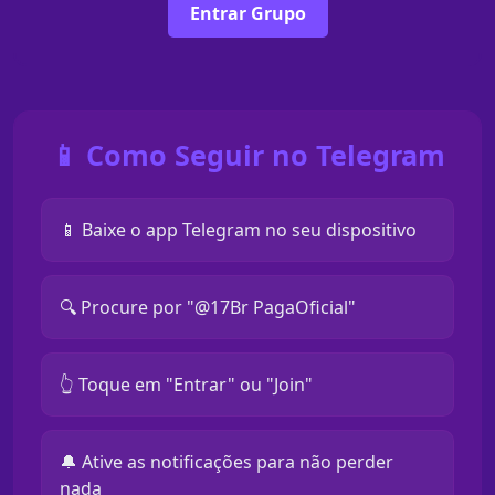
Entrar Grupo
📱 Como Seguir no Telegram
📱 Baixe o app Telegram no seu dispositivo
🔍 Procure por "@17Br PagaOficial"
👆 Toque em "Entrar" ou "Join"
🔔 Ative as notificações para não perder
nada